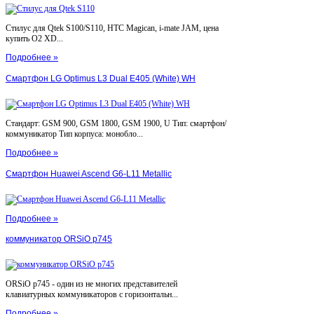
Стилус для Qtek S100/S110, HTC Magican, i-mate JAM, цена
купить O2 XD...
Подробнее »
Смартфон LG Optimus L3 Dual E405 (White) WH
Стандарт: GSM 900, GSM 1800, GSM 1900, U Тип: смартфон/
коммуникатор Тип корпуса: монобло...
Подробнее »
Смартфон Huawei Ascend G6-L11 Metallic
Подробнее »
коммуникатор ORSiO p745
ORSiO p745 - один из не многих представителей
клавиатурных коммуникаторов с горизонтальн...
Подробнее »