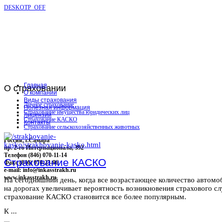
DESKOTP_OFF
Главная
О
страховании
О компании
Виды страхования
Личное страхование
Полезная информация
Страхование имущества юридических лиц
Лицензии
Страхование КАСКО
Контакты
Страхование сельскохозяйственных животных
Россия, г.Самара
пр. 2-го Интернационала, 392
Телефон (846) 070-11-14
Страхование КАСКО
Факс (846) 070-23-96
e-mail: info@inkasstrakh.ru
www.inkasstrakh.ru
На сегодняшний день, когда все возрастающее количество автомо
на дорогах увеличивает вероятность возникновения страхового сл
страхование КАСКО становится все более популярным.
К ...