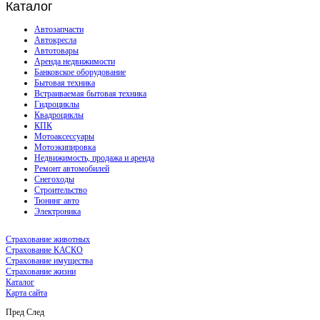
Каталог
Автозапчасти
Автокресла
Автотовары
Аренда недвижимости
Банковское оборудование
Бытовая техника
Встраиваемая бытовая техника
Гидроциклы
Квадроциклы
КПК
Мотоаксессуары
Мотоэкипировка
Недвижимость, продажа и аренда
Ремонт автомобилей
Снегоходы
Строительство
Тюнинг авто
Электроника
Страхование животных
Страхование КАСКО
Страхование имущества
Страхование жизни
Каталог
Карта сайта
Пред
След