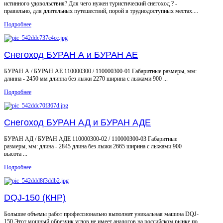
истинного удовольствия? Для чего нужен туристический снегоход ? -
правильно, для длительных путешествий, порой в труднодоступных местах....
Подробнее
Cнегоход БУРАН А и БУРАН АЕ
БУРАН А / БУРАН АЕ 110000300 / 110000300-01 Габаритные размеры, мм:
длинна - 2450 мм длинна без лыжи 2270 ширина с лыжами 900 ...
Подробнее
Cнегоход БУРАН АД и БУРАН АДЕ
БУРАН АД / БУРАН АДЕ 110000300-02 / 110000300-03 Габаритные
размеры, мм: длина - 2845 длина без лыжи 2665 ширина с лыжами 900
высота ...
Подробнее
DQJ-150 (КНР)
Большие объемы работ профессионально выполнит уникальная машина DQJ-
150 Этот мощный обрезчик углов не имеет аналогов на российском рынке по