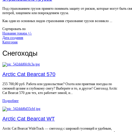
Под страхованием грузов принято понимать защиту от рисков, которые могут быть св
потерей, хищением или повреждением груза.
Как один из основных видов страхования страхование грузов возникло ...
Сортировать по
Название товара +/-
Дата создания
Категория
Снегоходы
Arctic Cat Bearcat 570
255 700,00 руб. Работа или удовольствие? Охота или приятная поездка по
cнежной целине и глубокому снегу? Выберите и то, и другое! Cнегоход Arctic
Cat Bearcat 570 для тех, кто работает зимой, и...
Подробнее
Arctic Cat Bearcat WT
Arctic Cat Bearcat WideTrack — снегоход с широкой гусеницей и удобным,