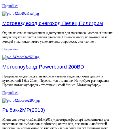
Подробнее
Мотовездеход снегоход Пелец Пилигрим
Одним из самых популярных и доступных для массового населения зимних
видов отдыха является зимняя рыбалка. Принося массу положительных
эмоций участникам этого увлекательного процесса, она, тем не...
Подробнее
Мотосноуборд Powerboard 200BD
Предназначен для захватывающего катания везде, включая целину, и
путешествий 1 бак 25км! Перевозится в машине. Не требует регистрации.
Прокат мотосноубордов - это также и свой бизнес. Мотосноуборд –...
Подробнее
Рыбак-2МР(2013)
Мини-снегоход «Рыбак 2МР(2013) (мототрансформер) предназначен для
передвижения рыболовов-любителей, охотников, лесников и любителей
прогулок на мототехнике по глубокому и рыхлому снегу.Новинкой этого...