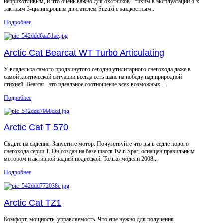
неприхотливым, и что очень важно для охотников - тихим в эксплуатации 4-х
тактным 3-цилиндровым двигателем Suzuki с жидкостным...
Подробнее
Arctic Cat Bearcat WT Turbo Articulating
У владельца самого продвинутого сегодня утилитарного снегохода даже в
самой критической ситуации всегда есть шанс на победу над природной
стихией. Bearcat - это идеальное соотношение всех возможных...
Подробнее
Arctic Cat T 570
Сядьте на сидение. Запустите мотор. Почувствуйте что вы в седле нового
снегохода серии Т. Он создан на базе шасси Twin Spar, оснащен правильным
мотором и активной задней подвеской. Только модели 2008...
Подробнее
Arctic Cat TZ1
Комфорт, мощность, управляемость. Что еще нужно для получения