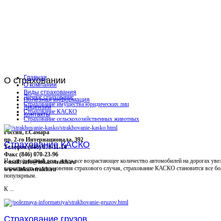
Главная
О
страховании
О компании
Виды страхования
Личное страхование
Полезная информация
Страхование имущества юридических лиц
Лицензии
Страхование КАСКО
Контакты
Страхование сельскохозяйственных животных
Россия, г.Самара
пр. 2-го Интернационала, 392
Страхование КАСКО
Телефон (846) 070-11-14
Факс (846) 070-23-96
На сегодняшний день, когда все возрастающее количество автомобилей на дорогах уве
e-mail: info@inkasstrakh.ru
вероятность возникновения страхового случая, страхование КАСКО становится все бо
www.inkasstrakh.ru
популярным.
К ...
Страхование грузов