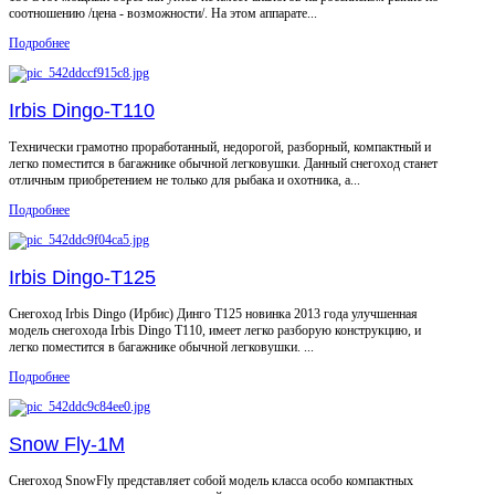
соотношению /цена - возможности/. На этом аппарате...
Подробнее
Irbis Dingo-T110
Технически грамотно проработанный, недорогой, разборный, компактный и
легко поместится в багажнике обычной легковушки. Данный снегоход станет
отличным приобретением не только для рыбака и охотника, а...
Подробнее
Irbis Dingo-T125
Снегоход Irbis Dingo (Ирбис) Динго T125 новинка 2013 года улучшенная
модель снегохода Irbis Dingo T110, имеет легко разборую конструкцию, и
легко поместится в багажнике обычной легковушки. ...
Подробнее
Snow Fly-1М
Снегоход SnowFly представляет собой модель класса особо компактных