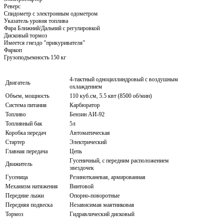
Реверс
Спидометр с электронным одометром
Указатель уровня топлива
Фара Ближний/Дальний с регулировкой
Дисковый тормоз
Имеется гнездо "прикуривателя"
Фаркоп
Грузоподъемность 150 кг
4-тактный одноциллиндровый с воздушным
Двигатель
охлаждением
Объем, мощность
110 куб.см, 5.5 квт (8500 об/мин)
Система питания
Карбюратор
Топливо
Бензин АИ-92
Топливный бак
5л
Коробка передач
Автоматическая
Стартер
Электрический
Главная передача
Цепь
Гусеничный, с передним расположением
Движитель
звездочек
Гусеница
Резинотканевая, армированная
Механизм натяжения
Винтовой
Передние лыжи
Опорно-поворотные
Передняя подвеска
Независимая маятниковая
Тормоз
Гидравлический дисковый