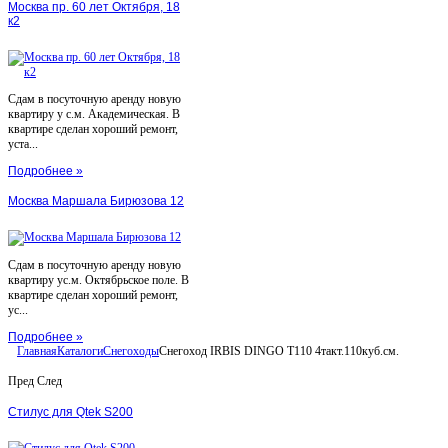
Москва пр. 60 лет Октября, 18
к2
Сдам в посуточную аренду новую
квартиру у с.м. Академическая. В
квартире сделан хороший ремонт,
уста...
Подробнее »
Москва Маршала Бирюзова 12
Сдам в посуточную аренду новую
квартиру ус.м. Октябрьское поле. В
квартире сделан хороший ремонт,
ус...
Подробнее »
Главная
Каталоги
Снегоходы
Снегоход IRBIS DINGO T110 4такт.110куб.см.
Пред
След
Стилус для Qtek S200