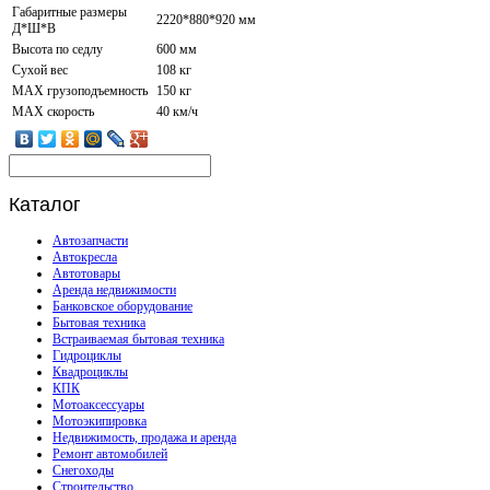
Габаритные размеры
2220*880*920 мм
Д*Ш*В
Высота по седлу
600 мм
Сухой вес
108 кг
MAX грузоподъемность
150 кг
MAX скорость
40 км/ч
Каталог
Автозапчасти
Автокресла
Автотовары
Аренда недвижимости
Банковское оборудование
Бытовая техника
Встраиваемая бытовая техника
Гидроциклы
Квадроциклы
КПК
Мотоаксессуары
Мотоэкипировка
Недвижимость, продажа и аренда
Ремонт автомобилей
Снегоходы
Строительство