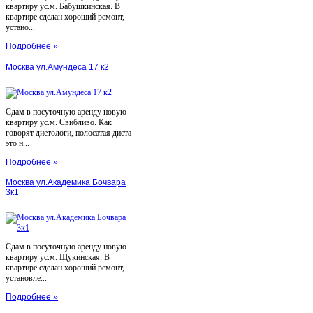
квартиру ус.м. Бабушкинская. В
квартире сделан хороший ремонт,
устано...
Подробнее »
Москва ул.Амундеса 17 к2
Сдам в посуточную аренду новую
квартиру ус.м. Свибливо. Как
говорят диетологи, полосатая диета
это н...
Подробнее »
Москва ул.Академика Бочвара
3к1
Сдам в посуточную аренду новую
квартиру ус.м. Щукинская. В
квартире сделан хороший ремонт,
установле...
Подробнее »