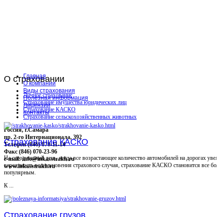
Главная
О
страховании
О компании
Виды страхования
Личное страхование
Полезная информация
Страхование имущества юридических лиц
Лицензии
Страхование КАСКО
Контакты
Страхование сельскохозяйственных животных
Россия, г.Самара
пр. 2-го Интернационала, 392
Страхование КАСКО
Телефон (846) 070-11-14
Факс (846) 070-23-96
На сегодняшний день, когда все возрастающее количество автомобилей на дорогах уве
e-mail: info@inkasstrakh.ru
вероятность возникновения страхового случая, страхование КАСКО становится все бо
www.inkasstrakh.ru
популярным.
К ...
Страхование грузов