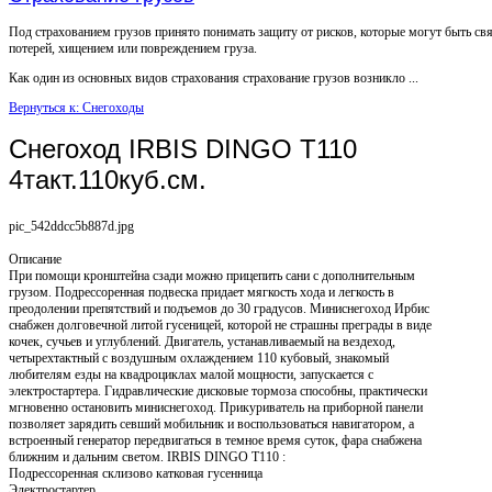
Под страхованием грузов принято понимать защиту от рисков, которые могут быть св
потерей, хищением или повреждением груза.
Как один из основных видов страхования страхование грузов возникло ...
Вернуться к: Снегоходы
Снегоход IRBIS DINGO T110
4такт.110куб.см.
pic_542ddcc5b887d.jpg
Описание
При помощи кронштейна сзади можно прицепить сани с дополнительным
грузом. Подрессоренная подвеска придает мягкость хода и легкость в
преодолении препятствий и подъемов до 30 градусов. Миниснегоход Ирбис
снабжен долговечной литой гусеницей, которой не страшны преграды в виде
кочек, сучьев и углублений. Двигатель, устанавливаемый на вездеход,
четырехтактный с воздушным охлаждением 110 кубовый, знакомый
любителям езды на квадроциклах малой мощности, запускается с
электростартера. Гидравлические дисковые тормоза способны, практически
мгновенно остановить миниснегоход. Прикуриватель на приборной панели
позволяет зарядить севший мобильник и воспользоваться навигатором, а
встроенный генератор передвигаться в темное время суток, фара снабжена
ближним и дальним светом. IRBIS DINGO T110 :
Подрессоренная склизово катковая гусенница
Электростартер