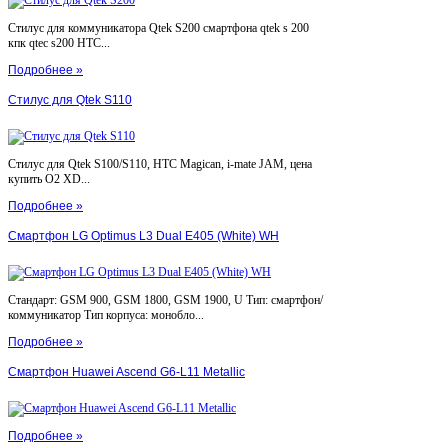
Стилус для коммуникатора Qtek S200 смартфона qtek s 200
кпк qtec s200 HTC...
Подробнее »
Стилус для Qtek S110
Стилус для Qtek S100/S110, HTC Magican, i-mate JAM, цена
купить O2 XD...
Подробнее »
Смартфон LG Optimus L3 Dual E405 (White) WH
Стандарт: GSM 900, GSM 1800, GSM 1900, U Тип: смартфон/
коммуникатор Тип корпуса: монобло...
Подробнее »
Смартфон Huawei Ascend G6-L11 Metallic
Подробнее »