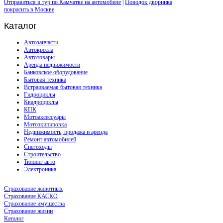
Отправиться в тур по Камчатке на автомобиле
|
Поводок дворника
покрасить в Москве
Каталог
Автозапчасти
Автокресла
Автотовары
Аренда недвижимости
Банковское оборудование
Бытовая техника
Встраиваемая бытовая техника
Гидроциклы
Квадроциклы
КПК
Мотоаксессуары
Мотоэкипировка
Недвижимость, продажа и аренда
Ремонт автомобилей
Снегоходы
Строительство
Тюнинг авто
Электроника
Страхование животных
Страхование КАСКО
Страхование имущества
Страхование жизни
Каталог