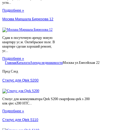
уста...
Подробнее »
Москва Маршала Бирюзова 12
Сдам в посуточную аренду новую
квартиру ус.м. Октябрьское поле. В
квартире сделан хороший ремонт,
ус...
Подробнее »
Главная
Каталоги
Аренда недвижимости
Москва ул.Енесейская 22
Пред
След
Стилус для Qtek S200
Стилус для коммуникатора Qtek S200 смартфона qtek s 200
кпк qtec s200 HTC...
Подробнее »
Стилус для Qtek S110