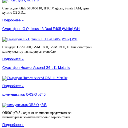
Стилус для Qtek S100/S110, HTC Magican, i-mate JAM, цена
купить O2 XD...
Подробнее »
Смартфон LG Optimus L3 Dual E405 (White) WH
Стандарт: GSM 900, GSM 1800, GSM 1900, U Тип: смартфон/
коммуникатор Тип корпуса: монобло...
Подробнее »
Смартфон Huawei Ascend G6-L11 Metallic
Подробнее »
коммуникатор ORSiO p745
ORSiO p745 - один из не многих представителей
клавиатурных коммуникаторов с горизонтальн...
Подробнее »