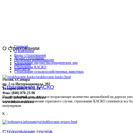
Главная
О
страховании
О компании
Виды страхования
Личное страхование
Полезная информация
Страхование имущества юридических лиц
Лицензии
Страхование КАСКО
Контакты
Страхование сельскохозяйственных животных
Россия, г.Самара
пр. 2-го Интернационала, 392
Страхование КАСКО
Телефон (846) 070-11-14
Факс (846) 070-23-96
На сегодняшний день, когда все возрастающее количество автомобилей на дорогах уве
e-mail: info@inkasstrakh.ru
вероятность возникновения страхового случая, страхование КАСКО становится все бо
www.inkasstrakh.ru
популярным.
К ...
Страхование грузов