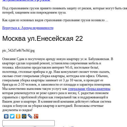
Под страхованием грузов принято понимать защиту от рисков, которые могут быть св
потерей, хищением или повреждением груза.
Как один из основных видов страхования страхование грузов возникло ...
Вернуться к: Аренда недвижимости
Москва ул.Енесейская 22
pic_542d7a4b7bc0d.jpg
Описание
Сдам в посуточную аренду новую квартиру ус.м. Бабушкинская. В
квартире сделан хороший ремонт, установлена современная мебель и
техника. вБесплатно предоставлен интернет Wi-fi, постельное бельё,
полотенца, столовые приборы и др. Наш консультант сможет точно сказать,
сколько стоит генеральная уборка квартиры, коттеджа или офиса. Обычно,
генеральная уборка квартиры занимает от 3 до 10 часов, и проводит ее
бригада из 2-10 человек, в зависимости от площади и характера помещения.
Мы качественно выполним такую услугу как
генеральная уборка квартиры
которая рекомендуется не реже одного раза в месяц. С радостью поможем
справиться с проблемой уборки как генеральной так и поддерживающей в
Вашем доме и квартире. В клининговой компании действует гибкая система
скидок и бонусов на уборки квартир и коттеджей. Возможны отчетные
документы и скидки!