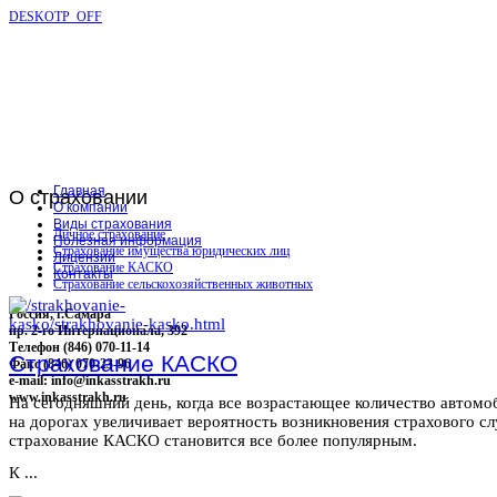
DESKOTP_OFF
Главная
О
страховании
О компании
Виды страхования
Личное страхование
Полезная информация
Страхование имущества юридических лиц
Лицензии
Страхование КАСКО
Контакты
Страхование сельскохозяйственных животных
Россия, г.Самара
пр. 2-го Интернационала, 392
Телефон (846) 070-11-14
Страхование КАСКО
Факс (846) 070-23-96
e-mail: info@inkasstrakh.ru
www.inkasstrakh.ru
На сегодняшний день, когда все возрастающее количество автомо
на дорогах увеличивает вероятность возникновения страхового сл
страхование КАСКО становится все более популярным.
К ...