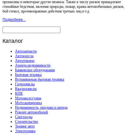
прописаны и некоторые другие нюансы. Также к числу рисков принадлежат
стихийные бедствия, явления природы, пожар, кража автомобильных дисков,
бой стекол, противоправные действия третьих лиц и т.д.
Подробнее...
Каталог
Автозапчасти
Автокресла
Автотовары
Аренда недвижимости
Банковское оборудование
Бытовая техника
Встраиваемая бытовая техника
Гидроциклы
Квадроциклы
КПК
Мотоаксессуары
Мотоэкипировка
Недвижимость, продажа и аренда
Ремонт автомобилей
Снегоходы
Строительство
Тюнинг авто
Электроника