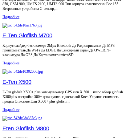
850, GSM 900, UMTS 2100, UMTS 900 Тип корпуса классический Вес 155
Встроенные устройства G-сенсор,...
Подробнее
E-Ten Glofiish M700
Корпус слайдер Фотокамера 2Mpx Bluetooth Да Радиоприемник Да MP3-
проигрыватель Да Wi-Fi Да EDGE Да Сенсорный экран Да QWERTY-
клавиатура Да GPS Да Карта памяти microSD ...
Подробнее
E-Ten X500
E-Ten glofish X500+ plus коммуникатор GPS eten X 500 + плюс обзор glofiish
X500plus настройка 500+ цена купить с доставкой Киев Украина стоимость
продам Описание Eten X500+ plus glofish ...
Подробнее
Eten Glofiish M800