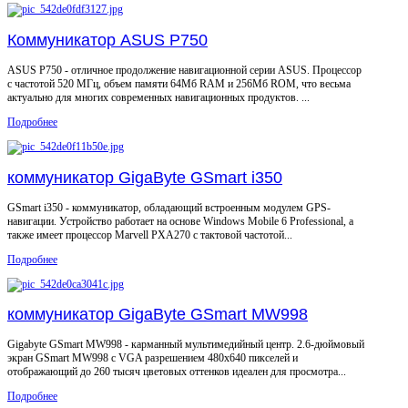
Коммуникатор ASUS P750
ASUS P750 - отличное продолжение навигационной серии ASUS. Процессор
c частотой 520 МГц, объем памяти 64Мб RAM и 256Мб ROM, что весьма
актуально для многих современных навигационных продуктов. ...
Подробнее
коммуникатор GigaByte GSmart i350
GSmart i350 - коммуникатор, обладающий встроенным модулем GPS-
навигации. Устройство работает на основе Windows Mobile 6 Professional, а
также имеет процессор Marvell PXA270 с тактовой частотой...
Подробнее
коммуникатор GigaByte GSmart MW998
Gigabyte GSmart MW998 - карманный мультимедийный центр. 2.6-дюймовый
экран GSmart MW998 с VGA разрешением 480х640 пикселей и
отображающий до 260 тысяч цветовых оттенков идеален для просмотра...
Подробнее