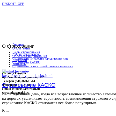
DESKOTP_OFF
Главная
О
страховании
О компании
Виды страхования
Личное страхование
Полезная информация
Страхование имущества юридических лиц
Лицензии
Страхование КАСКО
Контакты
Страхование сельскохозяйственных животных
Россия, г.Самара
пр. 2-го Интернационала, 392
Телефон (846) 070-11-14
Страхование КАСКО
Факс (846) 070-23-96
e-mail: info@inkasstrakh.ru
www.inkasstrakh.ru
На сегодняшний день, когда все возрастающее количество автомо
на дорогах увеличивает вероятность возникновения страхового сл
страхование КАСКО становится все более популярным.
К ...