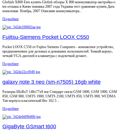
Glofiish X800 Eten купить Glofish обзоры X 800 коммуникатор настройка e-
ten отзывы в Киеве новинка 2007 года Украина тест сравнение купить Дата
появления: Ноябрь, 2007 Описание коммуникатора...
Подробнее
Fujitsu-Siemens Pocket LOOX C550
Pocket LOOX C550 от Fujitsu Siemens Computers - компактное устройство,
предназначенное для деловых и домашних пользователей. Тонкий корпус,
четкий VGA-дисплей и клавиатура с подсветкой делают...
Подробнее
galaxy note 3 neo (sm-n7505) 16gb white
Размеры ШxВxТ 148x77x9 мм Стандарт связи GSM 1800, GSM 1900, GSM
850, GSM 900, UMTS 1900, UMTS 2100, UMTS 850, UMTS 900, WCDMA
Тип корпуса классический Вес 162.5 ...
Подробнее
GigaByte GSmart t600