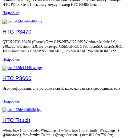
HTC P3400 Gene Поскольку коммуникатор HTC P3400 Gene...
Подробнее
HTC P3470
QTEK HTC P3470 (Pharos) Gray GPS-NEW UA MS Windows Mobile 6.0,
240x320, Bluetooth 2.0, фотокамера, GSM/GPRS, GPS, microSD, microSDHC,
Texas Instruments OMAP 850 200 МГц, 128 Мб RAM, 256 Мб ROM, 122...
Подробнее
HTC P3600
Ввод информации: стилус, рукописный, колесико Запись видеороликов: есть
...
Подробнее
HTC Touch
@font-face { font-family: Wingdings; } @font-face { font-family: Wingdings; }
@font-face { font-family: Calibri; } @page Section1 {size: 612.0pt 792.0pt;