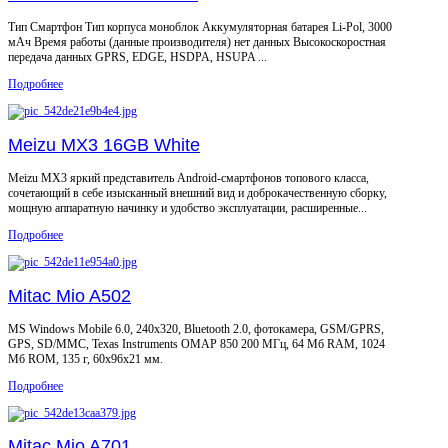
Тип Смaртфон Тип корпуса моноблок Аккумуляторная батарея Li-Pol, 3000
мАч Время работы (данные производителя) нет данных Высокоскоростная
передача данных GPRS, EDGE, HSDPA, HSUPA ...
Подробнее
Meizu MX3 16GB White
Meizu MX3 яркий представитель Android-смартфонов топового класса,
сочетающий в себе изысканный внешний вид и доброкачественную сборку,
мощную аппаратную начинку и удобство эксплуатации, расширенные...
Подробнее
Mitac Mio A502
MS Windows Mobile 6.0, 240x320, Bluetooth 2.0, фотокамера, GSM/GPRS,
GPS, SD/MMC, Texas Instruments OMAP 850 200 МГц, 64 Мб RAM, 1024
Мб ROM, 135 г, 60x96x21 мм.
Подробнее
Mitac Mio A701