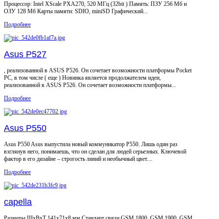
Процессор: Intel XScale PXA270, 520 МГц (32bit ) Память: ПЗУ 256 Мб и
ОЗУ 128 Мб Карты памяти: SDIO, miniSD Графический...
Подробнее
Asus P527
, реализованной в ASUS P526. Он сочетает возможности платформы Pocket
PC, в том числе ( еще ) Новинка является продолжателем идеи,
реализованной в ASUS P526. Он сочетает возможности платформы...
Подробнее
Asus P550
Asus P550 Asus выпустила новый коммуникатор Р550. Лишь один раз
взглянув него, понимаешь, что он сделан для людей серьезных. Ключевой
фактор в его дизайне – строгость линий и необычный цвет....
Подробнее
capella
Размеры ШxВxТ 141x71x8 мм Стандарт связи GSM 1800, GSM 1900, GSM