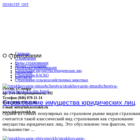
DESKOTP_OFF
Главная
О
страховании
О компании
Виды страхования
Личное страхование
Полезная информация
Страхование имущества юридических лиц
Лицензии
Страхование КАСКО
Контакты
Страхование сельскохозяйственных животных
Россия, г.Самара
пр. 2-го Интернационала, 392
Телефон (846) 070-11-14
Страхование имущества юридических лиц
Факс (846) 070-23-96
e-mail: info@inkasstrakh.ru
www.inkasstrakh.ru
Одним из самых популярных на страховом рынке видов страхова
считается такой классический вид страхования как страхование
имущества юридических лиц. Это обусловлено тем фактом, что
большинство ...