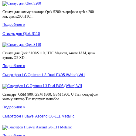
Стилус для коммуникатора Qtek S200 смартфона qtek s 200
кпк qtec s200 HTC...
Подробнее »
Стилус для Qtek S110
Стилус для Qtek S100/S110, HTC Magican, i-mate JAM, цена
купить O2 XD...
Подробнее »
Смартфон LG Optimus L3 Dual E405 (White) WH
Стандарт: GSM 900, GSM 1800, GSM 1900, U Тип: смартфон/
коммуникатор Тип корпуса: монобло...
Подробнее »
Смартфон Huawei Ascend G6-L11 Metallic
Подробнее »