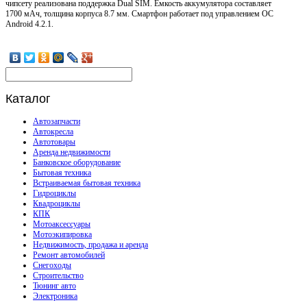
чипсету реализована поддержка Dual SIM. Емкость аккумулятора составляет
1700 мАч, толщина корпуса 8.7 мм. Смартфон работает под управлением ОС
Android 4.2.1.
Каталог
Автозапчасти
Автокресла
Автотовары
Аренда недвижимости
Банковское оборудование
Бытовая техника
Встраиваемая бытовая техника
Гидроциклы
Квадроциклы
КПК
Мотоаксессуары
Мотоэкипировка
Недвижимость, продажа и аренда
Ремонт автомобилей
Снегоходы
Строительство
Тюнинг авто
Электроника