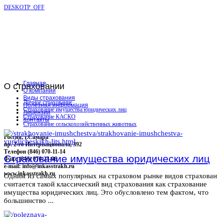
DESKOTP_OFF
Главная
О
страховании
О компании
Виды страхования
Личное страхование
Полезная информация
Страхование имущества юридических лиц
Лицензии
Страхование КАСКО
Контакты
Страхование сельскохозяйственных животных
Россия, г.Самара
пр. 2-го Интернационала, 392
Телефон (846) 070-11-14
Страхование имущества юридических лиц
Факс (846) 070-23-96
e-mail: info@inkasstrakh.ru
www.inkasstrakh.ru
Одним из самых популярных на страховом рынке видов страхова
считается такой классический вид страхования как страхование
имущества юридических лиц. Это обусловлено тем фактом, что
большинство ...