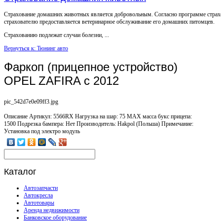
Страхование домашних животных является добровольным. Согласно программе страх
страхователю предоставляется ветеринарное обслуживание его домашних питомцев.
Страхованию подлежат случаи болезни, ...
Вернуться к: Тюнинг авто
Фаркоп (прицепное устройство)
OPEL ZAFIRA с 2012
pic_542d7e0e09ff3.jpg
Описание
Артикул: 5566RX Нагрузка на шар: 75 MAX масса букс прицепа:
1500 Подрезка бампера: Нет Производитель: Hakpol (Польша) Примечание:
Установка под электро модуль
Каталог
Автозапчасти
Автокресла
Автотовары
Аренда недвижимости
Банковское оборудование