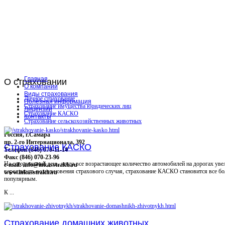
Главная
О
страховании
О компании
Виды страхования
Личное страхование
Полезная информация
Страхование имущества юридических лиц
Лицензии
Страхование КАСКО
Контакты
Страхование сельскохозяйственных животных
Россия, г.Самара
пр. 2-го Интернационала, 392
Страхование КАСКО
Телефон (846) 070-11-14
Факс (846) 070-23-96
На сегодняшний день, когда все возрастающее количество автомобилей на дорогах уве
e-mail: info@inkasstrakh.ru
вероятность возникновения страхового случая, страхование КАСКО становится все бо
www.inkasstrakh.ru
популярным.
К ...
Страхование домашних животных