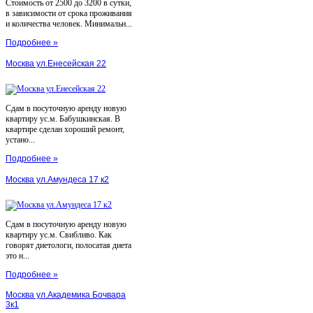
Стоимость от 2500 до 3200 в сутки,
в зависимости от срока проживания
и количества человек. Минимальн...
Подробнее »
Москва ул.Енесейская 22
Сдам в посуточную аренду новую
квартиру ус.м. Бабушкинская. В
квартире сделан хороший ремонт,
устано...
Подробнее »
Москва ул.Амундеса 17 к2
Сдам в посуточную аренду новую
квартиру ус.м. Свибливо. Как
говорят диетологи, полосатая диета
это н...
Подробнее »
Москва ул.Академика Бочвара
3к1