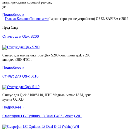
квартире сделан хороший ремонт,
ус...
Подробнее »
Главная
Каталоги
Тюнинг авто
Фаркоп (прицепное устройство) OPEL ZAFIRA с 2012
Пред
След
Стилус для Qtek S200
Стилус для коммуникатора Qtek S200 смартфона qtek s 200
кпк qtec s200 HTC...
Подробнее »
Стилус для Qtek S110
Стилус для Qtek S100/S110, HTC Magican, i-mate JAM, цена
купить O2 XD...
Подробнее »
Смартфон LG Optimus L3 Dual E405 (White) WH