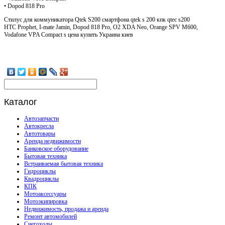
• Dopod 818 Pro
Стилус для коммуникатора Qtek S200 смартфона qtek s 200 кпк qtec s200
HTC Prophet, I-mate Jamin, Dopod 818 Pro, O2 XDA Neo, Orange SPV M600,
Vodafone VPA Compact s цена купить Украина киев
Каталог
Автозапчасти
Автокресла
Автотовары
Аренда недвижимости
Банковское оборудование
Бытовая техника
Встраиваемая бытовая техника
Гидроциклы
Квадроциклы
КПК
Мотоаксессуары
Мотоэкипировка
Недвижимость, продажа и аренда
Ремонт автомобилей
Снегоходы