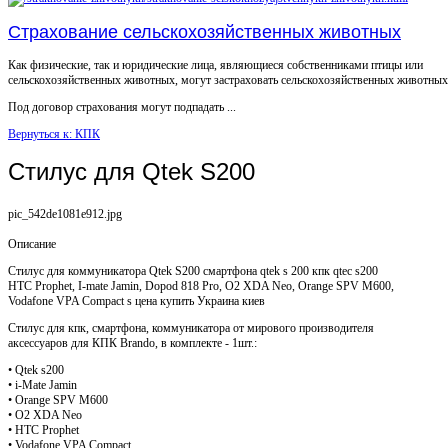
Страхование сельскохозяйственных животных
Как физические, так и юридические лица, являющиеся собственниками птицы или
сельскохозяйственных животных, могут застраховать сельскохозяйственных животных
Под договор страхования могут подпадать ...
Вернуться к: КПК
Стилус для Qtek S200
pic_542de1081e912.jpg
Описание
Стилус для коммуникатора Qtek S200 смартфона qtek s 200 кпк qtec s200
HTC Prophet, I-mate Jamin, Dopod 818 Pro, O2 XDA Neo, Orange SPV M600,
Vodafone VPA Compact s цена купить Украина киев
Стилус для кпк, смартфона, коммуникатора от мирового производителя
аксессуаров для КПК Brando, в комплекте - 1шт.:
• Qtek s200
• i-Mate Jamin
• Orange SPV M600
• O2 XDA Neo
• HTC Prophet
• Vodafone VPA Compact