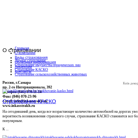
Главная
О
страховании
О компании
Виды страхования
Личное страхование
Полезная информация
Страхование имущества юридических лиц
Лицензии
Страхование КАСКО
Контакты
Страхование сельскохозяйственных животных
Россия, г.Самара
Київ
деко
пр. 2-го Интернационала, 392
Телефон (846) 070-11-14
Факс (846) 070-23-96
Страхование КАСКО
e-mail: info@inkasstrakh.ru
www.inkasstrakh.ru
На сегодняшний день, когда все возрастающее количество автомобилей на дорогах уве
вероятность возникновения страхового случая, страхование КАСКО становится все бо
популярным.
К ...