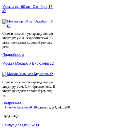
Москва пр. 60 лет Октября, 18
к2
Сдам в посуточную аренду новую
квартиру у с.м. Академическая. В
квартире сделан хороший ремонт,
уста...
Подробнее »
Москва Маршала Бирюзова 12
Сдам в посуточную аренду новую
квартиру ус.м. Октябрьское поле. В
квартире сделан хороший ремонт,
ус...
Подробнее »
Главная
Каталоги
КПК
Стилус для Qtek S200
Пред
След
Стилус для Qtek S200