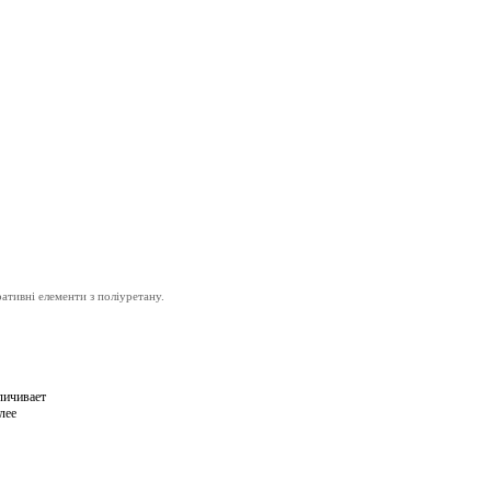
ративні
елементи з поліуретану.
личивает
лее