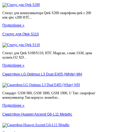
Стилус для коммуникатора Qtek S200 смартфона qtek s 200
кпк qtec s200 HTC...
Подробнее »
Стилус для Qtek S110
Стилус для Qtek S100/S110, HTC Magican, i-mate JAM, цена
купить O2 XD...
Подробнее »
Смартфон LG Optimus L3 Dual E405 (White) WH
Стандарт: GSM 900, GSM 1800, GSM 1900, U Тип: смартфон/
коммуникатор Тип корпуса: монобло...
Подробнее »
Смартфон Huawei Ascend G6-L11 Metallic