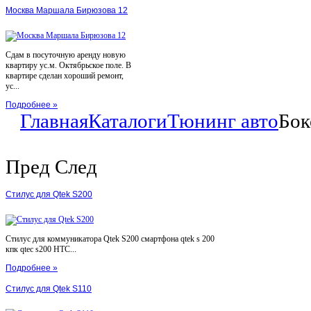
Москва Маршала Бирюзова 12
Сдам в посуточную аренду новую
квартиру ус.м. Октябрьское поле. В
квартире сделан хороший ремонт,
ус...
Подробнее »
Главная
Каталоги
Тюнинг авто
Бок
Пред
След
Стилус для Qtek S200
Стилус для коммуникатора Qtek S200 смартфона qtek s 200
кпк qtec s200 HTC...
Подробнее »
Стилус для Qtek S110