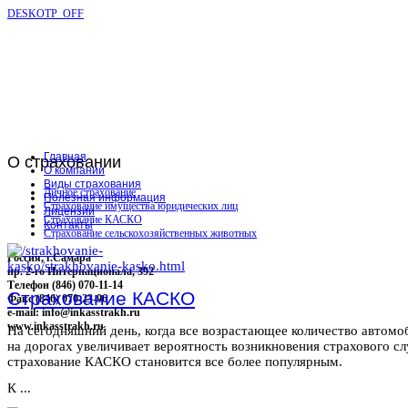
DESKOTP_OFF
Главная
О
страховании
О компании
Виды страхования
Личное страхование
Полезная информация
Страхование имущества юридических лиц
Лицензии
Страхование КАСКО
Контакты
Страхование сельскохозяйственных животных
Россия, г.Самара
пр. 2-го Интернационала, 392
Телефон (846) 070-11-14
Страхование КАСКО
Факс (846) 070-23-96
e-mail: info@inkasstrakh.ru
www.inkasstrakh.ru
На сегодняшний день, когда все возрастающее количество автомо
на дорогах увеличивает вероятность возникновения страхового сл
страхование КАСКО становится все более популярным.
К ...