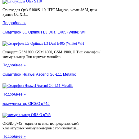
Стилус для Qtek S100/S110, HTC Magican, i-mate JAM, цена
купить O2 XD...
Подробнее »
Смартфон LG Optimus L3 Dual E405 (White) WH
Стандарт: GSM 900, GSM 1800, GSM 1900, U Тип: смартфон/
коммуникатор Тип корпуса: монобло...
Подробнее »
Смартфон Huawei Ascend G6-L11 Metallic
Подробнее »
коммуникатор ORSiO p745
ORSiO p745 - один из не многих представителей
клавиатурных коммуникаторов с горизонтальн...
Подробнее »