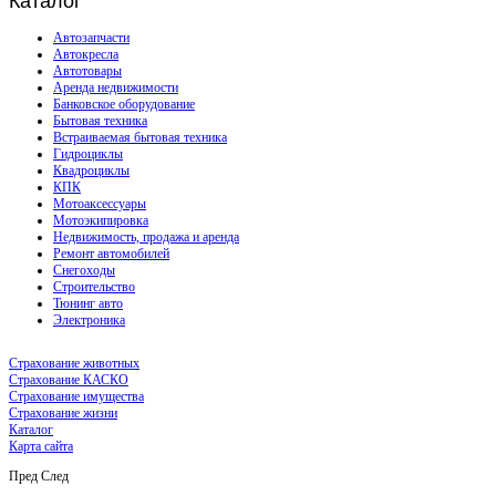
Каталог
Автозапчасти
Автокресла
Автотовары
Аренда недвижимости
Банковское оборудование
Бытовая техника
Встраиваемая бытовая техника
Гидроциклы
Квадроциклы
КПК
Мотоаксессуары
Мотоэкипировка
Недвижимость, продажа и аренда
Ремонт автомобилей
Снегоходы
Строительство
Тюнинг авто
Электроника
Страхование животных
Страхование КАСКО
Страхование имущества
Страхование жизни
Каталог
Карта сайта
Пред
След