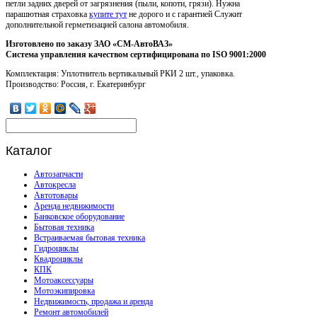
петли задних дверей от загрязнения (пыли, копоти, грязи). Нужна
парашютная страховка
купите тут
не дорого и с гарантией Служит
дополнительной герметизацией салона автомобиля.
Изготовлено по заказу ЗАО «СМ-АвтоВАЗ»
Система управления качеством сертифицирована по ISO 9001:2000
Комплектация: Уплотнитель вертикальный РКИ 2 шт., упаковка.
Производство: Россия, г. Екатеринбург
Каталог
Автозапчасти
Автокресла
Автотовары
Аренда недвижимости
Банковское оборудование
Бытовая техника
Встраиваемая бытовая техника
Гидроциклы
Квадроциклы
КПК
Мотоаксессуары
Мотоэкипировка
Недвижимость, продажа и аренда
Ремонт автомобилей