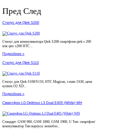
Пред
След
Стилус для Qtek S200
Стилус для коммуникатора Qtek S200 смартфона qtek s 200
кпк qtec s200 HTC...
Подробнее »
Стилус для Qtek S110
Стилус для Qtek S100/S110, HTC Magican, i-mate JAM, цена
купить O2 XD...
Подробнее »
Смартфон LG Optimus L3 Dual E405 (White) WH
Стандарт: GSM 900, GSM 1800, GSM 1900, U Тип: смартфон/
коммуникатор Тип корпуса: монобло...