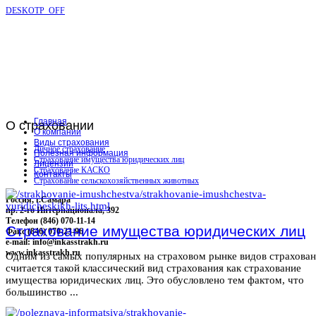
DESKOTP_OFF
Главная
О
страховании
О компании
Виды страхования
Личное страхование
Полезная информация
Страхование имущества юридических лиц
Лицензии
Страхование КАСКО
Контакты
Страхование сельскохозяйственных животных
Россия, г.Самара
пр. 2-го Интернационала, 392
Телефон (846) 070-11-14
Страхование имущества юридических лиц
Факс (846) 070-23-96
e-mail: info@inkasstrakh.ru
www.inkasstrakh.ru
Одним из самых популярных на страховом рынке видов страхова
считается такой классический вид страхования как страхование
имущества юридических лиц. Это обусловлено тем фактом, что
большинство ...