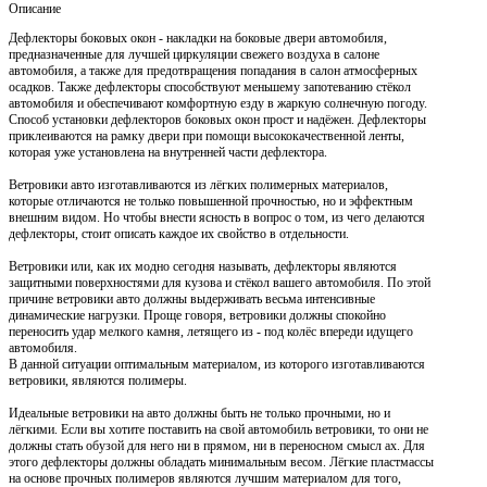
Описание
Дефлекторы боковых окон - накладки на боковые двери автомобиля,
предназначенные для лучшей циркуляции свежего воздуха в салоне
автомобиля, а также для предотвращения попадания в салон атмосферных
осадков. Также дефлекторы способствуют меньшему запотеванию стёкол
автомобиля и обеспечивают комфортную езду в жаркую солнечную погоду.
Способ установки дефлекторов боковых окон прост и надёжен. Дефлекторы
приклеиваются на рамку двери при помощи высококачественной ленты,
которая уже установлена на внутренней части дефлектора.
Ветровики авто изготавливаются из лёгких полимерных материалов,
которые отличаются не только повышенной прочностью, но и эффектным
внешним видом. Но чтобы внести ясность в вопрос о том, из чего делаются
дефлекторы, стоит описать каждое их свойство в отдельности.
Ветровики или, как их модно сегодня называть, дефлекторы являются
защитными поверхностями для кузова и стёкол вашего автомобиля. По этой
причине ветровики авто должны выдерживать весьма интенсивные
динамические нагрузки. Проще говоря, ветровики должны спокойно
переносить удар мелкого камня, летящего из - под колёс впереди идущего
автомобиля.
В данной ситуации оптимальным материалом, из которого изготавливаются
ветровики, являются полимеры.
Идеальные ветровики на авто должны быть не только прочными, но и
лёгкими. Если вы хотите поставить на свой автомобиль ветровики, то они не
должны стать обузой для него ни в прямом, ни в переносном смысл ах. Для
этого дефлекторы должны обладать минимальным весом. Лёгкие пластмассы
на основе прочных полимеров являются лучшим материалом для того,