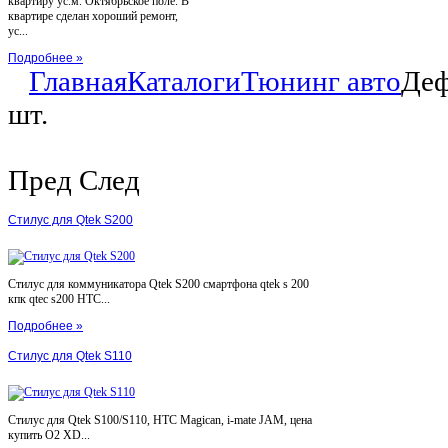
квартиру ус.м. Октябрьское поле. В
квартире сделан хороший ремонт,
ус...
Подробнее »
Главная
Каталоги
Тюнинг авто
Деф
шт.
Пред
След
Стилус для Qtek S200
Стилус для коммуникатора Qtek S200 смартфона qtek s 200
кпк qtec s200 HTC...
Подробнее »
Стилус для Qtek S110
Стилус для Qtek S100/S110, HTC Magican, i-mate JAM, цена
купить O2 XD...