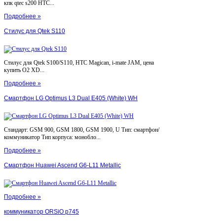
кпк qtec s200 HTC...
Подробнее »
Стилус для Qtek S110
Стилус для Qtek S100/S110, HTC Magican, i-mate JAM, цена
купить O2 XD...
Подробнее »
Смартфон LG Optimus L3 Dual E405 (White) WH
Стандарт: GSM 900, GSM 1800, GSM 1900, U Тип: смартфон/
коммуникатор Тип корпуса: монобло...
Подробнее »
Смартфон Huawei Ascend G6-L11 Metallic
Подробнее »
коммуникатор ORSiO p745