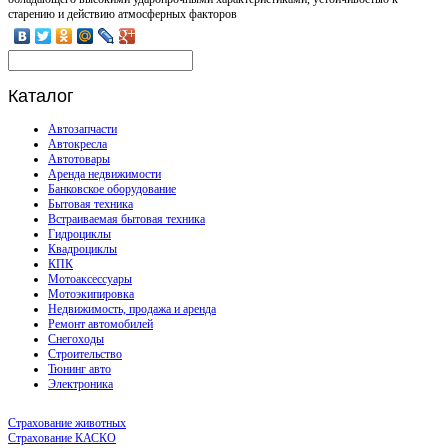
старению и действию атмосферных факторов
Каталог
Автозапчасти
Автокресла
Автотовары
Аренда недвижимости
Банковское оборудование
Бытовая техника
Встраиваемая бытовая техника
Гидроциклы
Квадроциклы
КПК
Мотоаксессуары
Мотоэкипировка
Недвижимость, продажа и аренда
Ремонт автомобилей
Снегоходы
Строительство
Тюнинг авто
Электроника
Страхование животных
Страхование КАСКО