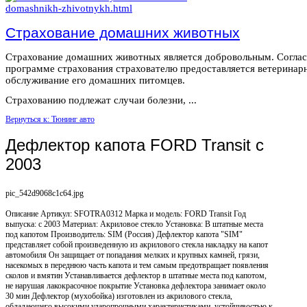
Страхование домашних животных
Страхование домашних животных является добровольным. Согла
программе страхования страхователю предоставляется ветеринар
обслуживание его домашних питомцев.
Страхованию подлежат случаи болезни, ...
Вернуться к: Тюнинг авто
Дефлектор капота FORD Transit с
2003
pic_542d9068c1c64.jpg
Описание
Артикул: SFOTRA0312 Марка и модель: FORD Transit Год
выпуска: с 2003 Материал: Акриловое стекло Установка: В штатные места
под капотом Производитель: SIM (Россия) Дефлектор капота "SIM"
представляет собой произведенную из акрилового стекла накладку на капот
автомобиля Он защищает от попадания мелких и крупных камней, грязи,
насекомых в переднюю часть капота и тем самым предотвращает появления
сколов и вмятин Устанавливается дефлектор в штатные места под капотом,
не нарушая лакокрасочное покрытие Установка дефлектора занимает около
30 мин Дефлектор (мухобойка) изготовлен из акрилового стекла,
обладающего высокими ударопрочными характеристиками, устойчивостью к