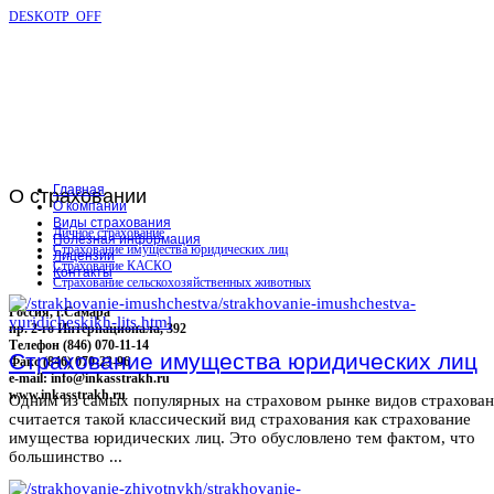
DESKOTP_OFF
Главная
О
страховании
О компании
Виды страхования
Личное страхование
Полезная информация
Страхование имущества юридических лиц
Лицензии
Страхование КАСКО
Контакты
Страхование сельскохозяйственных животных
Россия, г.Самара
пр. 2-го Интернационала, 392
Телефон (846) 070-11-14
Страхование имущества юридических лиц
Факс (846) 070-23-96
e-mail: info@inkasstrakh.ru
www.inkasstrakh.ru
Одним из самых популярных на страховом рынке видов страхова
считается такой классический вид страхования как страхование
имущества юридических лиц. Это обусловлено тем фактом, что
большинство ...