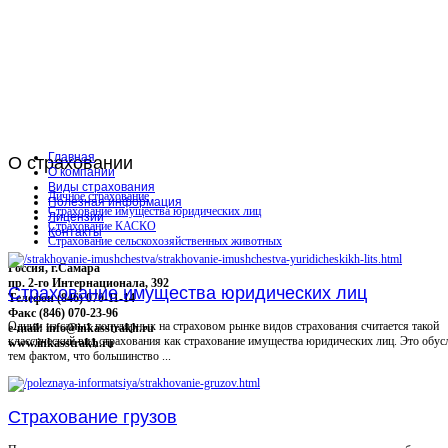
Главная
О
страховании
О компании
Виды страхования
Личное страхование
Полезная информация
Страхование имущества юридических лиц
Лицензии
Страхование КАСКО
Контакты
Страхование сельскохозяйственных животных
Россия, г.Самара
пр. 2-го Интернационала, 392
Страхование имущества юридических лиц
Телефон (846) 070-11-14
Факс (846) 070-23-96
Одним из самых популярных на страховом рынке видов страхования считается такой
e-mail: info@inkasstrakh.ru
классический вид страхования как страхование имущества юридических лиц. Это обус
www.inkasstrakh.ru
тем фактом, что большинство ...
Страхование грузов