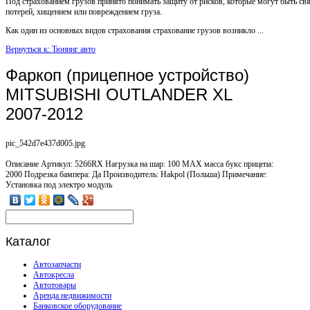
Под страхованием грузов принято понимать защиту от рисков, которые могут быть св
потерей, хищением или повреждением груза.
Как один из основных видов страхования страхование грузов возникло ...
Вернуться к: Тюнинг авто
Фаркоп (прицепное устройство)
MITSUBISHI OUTLANDER XL
2007-2012
pic_542d7e437d005.jpg
Описание
Артикул: 5266RX Нагрузка на шар: 100 MAX масса букс прицепа:
2000 Подрезка бампера: Да Производитель: Hakpol (Польша) Примечание:
Установка под электро модуль
Каталог
Автозапчасти
Автокресла
Автотовары
Аренда недвижимости
Банковское оборудование