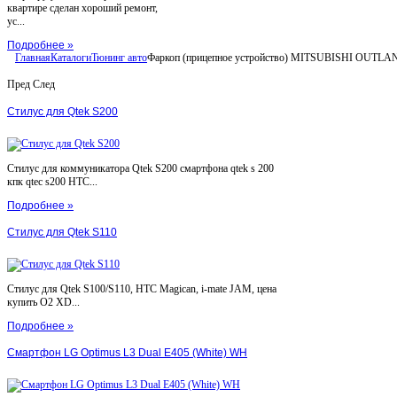
квартире сделан хороший ремонт,
ус...
Подробнее »
Главная
Каталоги
Тюнинг авто
Фаркоп (прицепное устройство) MITSUBISHI OUTLA
Пред
След
Стилус для Qtek S200
Стилус для коммуникатора Qtek S200 смартфона qtek s 200
кпк qtec s200 HTC...
Подробнее »
Стилус для Qtek S110
Стилус для Qtek S100/S110, HTC Magican, i-mate JAM, цена
купить O2 XD...
Подробнее »
Смартфон LG Optimus L3 Dual E405 (White) WH