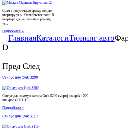
Сдам в посуточную аренду новую
квартиру ус.м. Октябрьское поле. В
квартире сделан хороший ремонт,
ус...
Подробнее »
Главная
Каталоги
Тюнинг авто
Фар
D
Пред
След
Стилус для Qtek S200
Стилус для коммуникатора Qtek S200 смартфона qtek s 200
кпк qtec s200 HTC...
Подробнее »
Стилус для Qtek S110