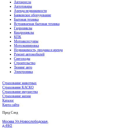
Автокресла
Автотовары
Аренда недвижимости
Банковское оборудование
Бытовая техника
Встраиваемая бытовая техника
Гидроциклы
Квадроциклы
КПК
Мотоаксессуары
Мотоэкипировка
Недвижимость, продажа и аренда
Ремонт автомобилей
Снегоходы
Строительство
Тюнинг авто
Электроника
Страхование животных
Страхование КАСКО
Страхование имущества
Страхование жизни
Каталог
Карта сайта
Пред
След
Москва Ул.Новослободская,
д.49/2