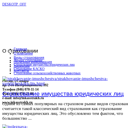
DESKOTP_OFF
Главная
О
страховании
О компании
Виды страхования
Личное страхование
Полезная информация
Страхование имущества юридических лиц
Лицензии
Страхование КАСКО
Контакты
Страхование сельскохозяйственных животных
Россия, г.Самара
пр. 2-го Интернационала, 392
Телефон (846) 070-11-14
Страхование имущества юридических лиц
Факс (846) 070-23-96
e-mail: info@inkasstrakh.ru
www.inkasstrakh.ru
Одним из самых популярных на страховом рынке видов страхова
считается такой классический вид страхования как страхование
имущества юридических лиц. Это обусловлено тем фактом, что
большинство ...