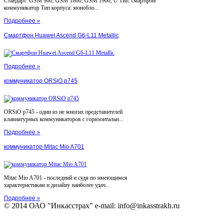
Стандарт: GSM 900, GSM 1800, GSM 1900, U Тип: смартфон/
коммуникатор Тип корпуса: монобло...
Подробнее »
Смартфон Huawei Ascend G6-L11 Metallic
Подробнее »
коммуникатор ORSiO p745
ORSiO p745 - один из не многих представителей
клавиатурных коммуникаторов с горизонтальн...
Подробнее »
коммуникатор Mitac Mio A701
Mitac Mio A701 - последний и судя по имеющимся
характеристикам и дизайну наиболее удач...
Подробнее »
© 2014 ОАО "Инкасстрах" e-mail: info@inkasstrakh.ru