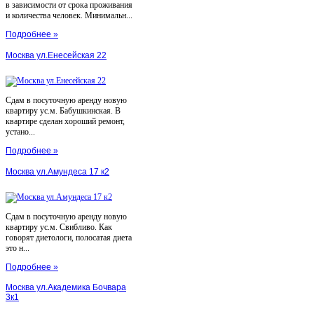
в зависимости от срока проживания
и количества человек. Минимальн...
Подробнее »
Москва ул.Енесейская 22
Сдам в посуточную аренду новую
квартиру ус.м. Бабушкинская. В
квартире сделан хороший ремонт,
устано...
Подробнее »
Москва ул.Амундеса 17 к2
Сдам в посуточную аренду новую
квартиру ус.м. Свибливо. Как
говорят диетологи, полосатая диета
это н...
Подробнее »
Москва ул.Академика Бочвара
3к1