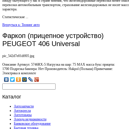
Ввиду бытующего у нас в стране мнения, что железнодорожные перевозки менее опас
перевозки автомобильным транспортом, страхование железнодорожных не носит масс
характера.
Статистические ...
Вернуться к: Тюнинг авто
Фаркоп (прицепное устройство)
PEUGEOT 406 Universal
pic_542d7e01dff05.jpg
Описание
Артикул: 5746RX-5 Нагрузка на шар: 75 MAX масса букс прицепа:
1700 Подрезка бампера: Нет Производитель: Hakpol (Польша) Примечание:
Электрика в комплекте
Каталог
Автозапчасти
Автокресла
Автотовары
Аренда недвижимости
Банковское оборудование
Бытовая техника