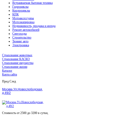
Встраиваемая бытовая техника
Гидроциклы
Квадроциклы
КПК
Мотоаксессуары
Мотоэкипировка
Недвижимость, продажа и аренда
Ремонт автомобилей
Снегоходы
Строительство
Тюнинг авто
Электроника
Страхование животных
Страхование КАСКО
Страхование имущества
Страхование жизни
Каталог
Карта сайта
Пред
След
Москва Ул.Новослободская,
д.49/2
Стоимость от 2500 до 3200 в сутки,