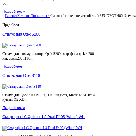
ус...
Подробнее »
Главная
Каталоги
Тюнинг авто
Фаркоп (прицепное устройство) PEUGEOT 406 Universa
Пред
След
Стилус для Qtek S200
Стилус для коммуникатора Qtek S200 смартфона qtek s 200
кпк qtec s200 HTC...
Подробнее »
Стилус для Qtek S110
Стилус для Qtek S100/S110, HTC Magican, i-mate JAM, цена
купить O2 XD...
Подробнее »
Смартфон LG Optimus L3 Dual E405 (White) WH