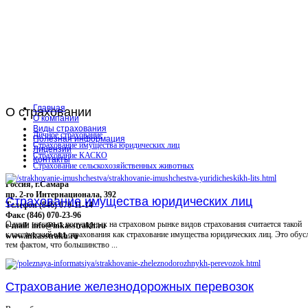
Главная
О
страховании
О компании
Виды страхования
Личное страхование
Полезная информация
Страхование имущества юридических лиц
Лицензии
Страхование КАСКО
Контакты
Страхование сельскохозяйственных животных
Россия, г.Самара
пр. 2-го Интернационала, 392
Страхование имущества юридических лиц
Телефон (846) 070-11-14
Факс (846) 070-23-96
Одним из самых популярных на страховом рынке видов страхования считается такой
e-mail: info@inkasstrakh.ru
классический вид страхования как страхование имущества юридических лиц. Это обус
www.inkasstrakh.ru
тем фактом, что большинство ...
Страхование железнодорожных перевозок