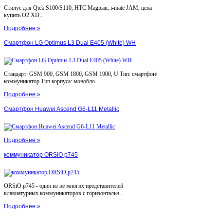
Стилус для Qtek S100/S110, HTC Magican, i-mate JAM, цена
купить O2 XD...
Подробнее »
Смартфон LG Optimus L3 Dual E405 (White) WH
Стандарт: GSM 900, GSM 1800, GSM 1900, U Тип: смартфон/
коммуникатор Тип корпуса: монобло...
Подробнее »
Смартфон Huawei Ascend G6-L11 Metallic
Подробнее »
коммуникатор ORSiO p745
ORSiO p745 - один из не многих представителей
клавиатурных коммуникаторов с горизонтальн...
Подробнее »