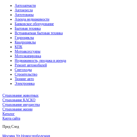
Автозапчасти
Автокресла
Автотовары
Аренда недвижимости
Банковское оборудование
Бытовая техника
Встраиваемая бытовая техника
Гидроциклы
Квадроциклы
КПК
Мотоаксессуары
Мотоэкипировка
Недвижимость, продажа и аренда
Ремонт автомобилей
Снегоходы
Строительство
Тюнинг авто
Электроника
Страхование животных
Страхование КАСКО
Страхование имущества
Страхование жизни
Каталог
Карта сайта
Пред
След
Москва Ул.Новослободская,