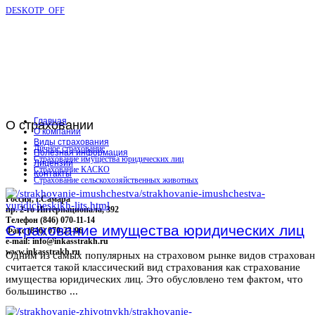
DESKOTP_OFF
Главная
О
страховании
О компании
Виды страхования
Личное страхование
Полезная информация
Страхование имущества юридических лиц
Лицензии
Страхование КАСКО
Контакты
Страхование сельскохозяйственных животных
Россия, г.Самара
пр. 2-го Интернационала, 392
Телефон (846) 070-11-14
Страхование имущества юридических лиц
Факс (846) 070-23-96
e-mail: info@inkasstrakh.ru
www.inkasstrakh.ru
Одним из самых популярных на страховом рынке видов страхова
считается такой классический вид страхования как страхование
имущества юридических лиц. Это обусловлено тем фактом, что
большинство ...