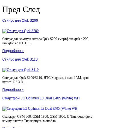
Пред
След
Стилус для Qtek S200
Стилус для коммуникатора Qtek S200 смартфона qtek s 200
кпк qtec s200 HTC...
Подробнее »
Стилус для Qtek S110
Стилус для Qtek S100/S110, HTC Magican, i-mate JAM, цена
купить O2 XD...
Подробнее »
Смартфон LG Optimus L3 Dual E405 (White) WH
Стандарт: GSM 900, GSM 1800, GSM 1900, U Тип: смартфон/
коммуникатор Тип корпуса: монобло...