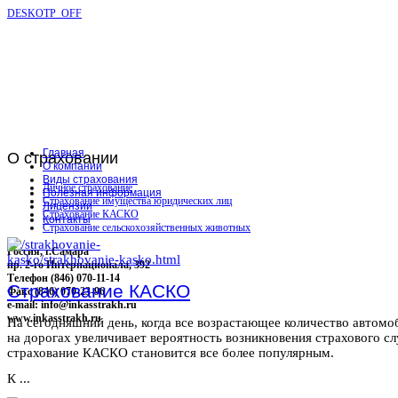
DESKOTP_OFF
Главная
О
страховании
О компании
Виды страхования
Личное страхование
Полезная информация
Страхование имущества юридических лиц
Лицензии
Страхование КАСКО
Контакты
Страхование сельскохозяйственных животных
Россия, г.Самара
пр. 2-го Интернационала, 392
Телефон (846) 070-11-14
Страхование КАСКО
Факс (846) 070-23-96
e-mail: info@inkasstrakh.ru
www.inkasstrakh.ru
На сегодняшний день, когда все возрастающее количество автомо
на дорогах увеличивает вероятность возникновения страхового сл
страхование КАСКО становится все более популярным.
К ...