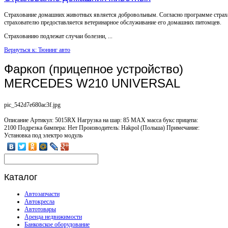
Страхование домашних животных является добровольным. Согласно программе страх
страхователю предоставляется ветеринарное обслуживание его домашних питомцев.
Страхованию подлежат случаи болезни, ...
Вернуться к: Тюнинг авто
Фаркоп (прицепное устройство)
MERCEDES W210 UNIVERSAL
pic_542d7e680ac3f.jpg
Описание
Артикул: 5015RX Нагрузка на шар: 85 MAX масса букс прицепа:
2100 Подрезка бампера: Нет Производитель: Hakpol (Польша) Примечание:
Установка под электро модуль
Каталог
Автозапчасти
Автокресла
Автотовары
Аренда недвижимости
Банковское оборудование