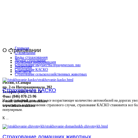
Главная
О
страховании
О компании
Виды страхования
Личное страхование
Полезная информация
Страхование имущества юридических лиц
Лицензии
Страхование КАСКО
Контакты
Страхование сельскохозяйственных животных
Россия, г.Самара
пр. 2-го Интернационала, 392
Страхование КАСКО
Телефон (846) 070-11-14
Факс (846) 070-23-96
На сегодняшний день, когда все возрастающее количество автомобилей на дорогах уве
e-mail: info@inkasstrakh.ru
вероятность возникновения страхового случая, страхование КАСКО становится все бо
www.inkasstrakh.ru
популярным.
К ...
Страхование домашних животных