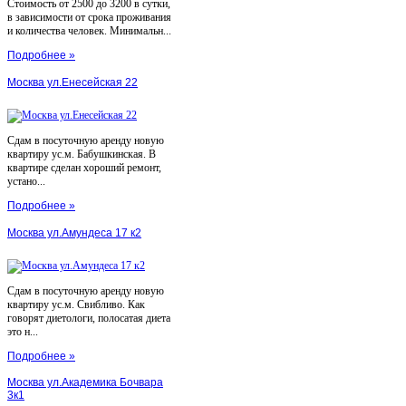
Стоимость от 2500 до 3200 в сутки,
в зависимости от срока проживания
и количества человек. Минимальн...
Подробнее »
Москва ул.Енесейская 22
Сдам в посуточную аренду новую
квартиру ус.м. Бабушкинская. В
квартире сделан хороший ремонт,
устано...
Подробнее »
Москва ул.Амундеса 17 к2
Сдам в посуточную аренду новую
квартиру ус.м. Свибливо. Как
говорят диетологи, полосатая диета
это н...
Подробнее »
Москва ул.Академика Бочвара
3к1