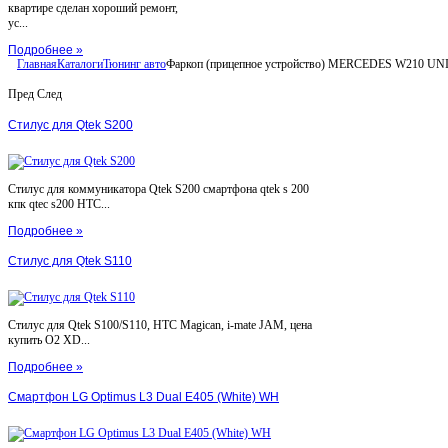
квартире сделан хороший ремонт,
ус...
Подробнее »
Главная
Каталоги
Тюнинг авто
Фаркоп (прицепное устройство) MERCEDES W210 U
Пред
След
Стилус для Qtek S200
Стилус для коммуникатора Qtek S200 смартфона qtek s 200
кпк qtec s200 HTC...
Подробнее »
Стилус для Qtek S110
Стилус для Qtek S100/S110, HTC Magican, i-mate JAM, цена
купить O2 XD...
Подробнее »
Смартфон LG Optimus L3 Dual E405 (White) WH