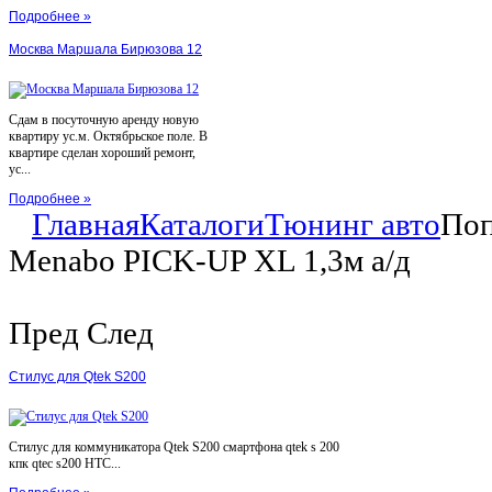
Подробнее »
Москва Маршала Бирюзова 12
Сдам в посуточную аренду новую
квартиру ус.м. Октябрьское поле. В
квартире сделан хороший ремонт,
ус...
Подробнее »
Главная
Каталоги
Тюнинг авто
Поп
Menabo PICK-UP XL 1,3м а/д
Пред
След
Стилус для Qtek S200
Стилус для коммуникатора Qtek S200 смартфона qtek s 200
кпк qtec s200 HTC...