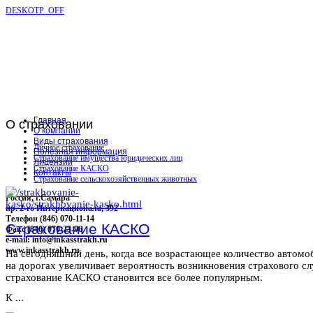
DESKOTP_OFF
Главная
О
страховании
О компании
Виды страхования
Личное страхование
Полезная информация
Страхование имущества юридических лиц
Лицензии
Страхование КАСКО
Контакты
Страхование сельскохозяйственных животных
Россия, г.Самара
пр. 2-го Интернационала, 392
Телефон (846) 070-11-14
Страхование КАСКО
Факс (846) 070-23-96
e-mail: info@inkasstrakh.ru
www.inkasstrakh.ru
На сегодняшний день, когда все возрастающее количество автомо
на дорогах увеличивает вероятность возникновения страхового сл
страхование КАСКО становится все более популярным.
К ...