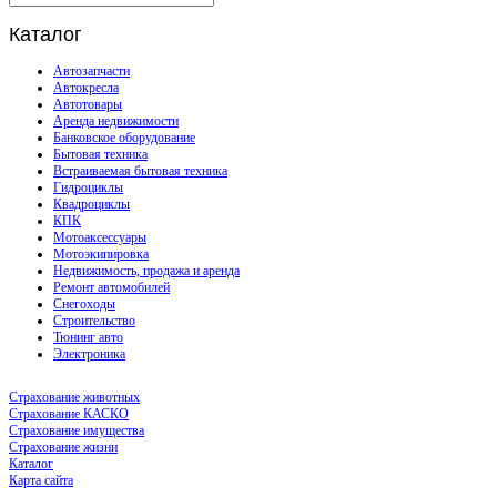
Каталог
Автозапчасти
Автокресла
Автотовары
Аренда недвижимости
Банковское оборудование
Бытовая техника
Встраиваемая бытовая техника
Гидроциклы
Квадроциклы
КПК
Мотоаксессуары
Мотоэкипировка
Недвижимость, продажа и аренда
Ремонт автомобилей
Снегоходы
Строительство
Тюнинг авто
Электроника
Страхование животных
Страхование КАСКО
Страхование имущества
Страхование жизни
Каталог
Карта сайта