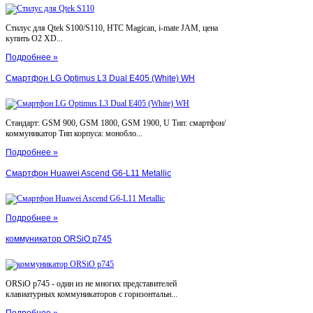
Стилус для Qtek S100/S110, HTC Magican, i-mate JAM, цена
купить O2 XD...
Подробнее »
Смартфон LG Optimus L3 Dual E405 (White) WH
Стандарт: GSM 900, GSM 1800, GSM 1900, U Тип: смартфон/
коммуникатор Тип корпуса: монобло...
Подробнее »
Смартфон Huawei Ascend G6-L11 Metallic
Подробнее »
коммуникатор ORSiO p745
ORSiO p745 - один из не многих представителей
клавиатурных коммуникаторов с горизонтальн...
Подробнее »