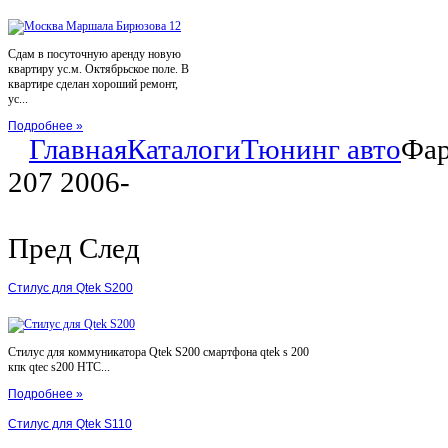
Сдам в посуточную аренду новую
квартиру ус.м. Октябрьское поле. В
квартире сделан хороший ремонт,
ус...
Подробнее »
Главная
Каталоги
Тюнинг авто
Фар
207 2006-
Пред
След
Стилус для Qtek S200
Стилус для коммуникатора Qtek S200 смартфона qtek s 200
кпк qtec s200 HTC...
Подробнее »
Стилус для Qtek S110