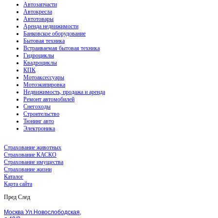
Автозапчасти
Автокресла
Автотовары
Аренда недвижимости
Банковское оборудование
Бытовая техника
Встраиваемая бытовая техника
Гидроциклы
Квадроциклы
КПК
Мотоаксессуары
Мотоэкипировка
Недвижимость, продажа и аренда
Ремонт автомобилей
Снегоходы
Строительство
Тюнинг авто
Электроника
Страхование животных
Страхование КАСКО
Страхование имущества
Страхование жизни
Каталог
Карта сайта
Пред
След
Москва Ул.Новослободская,