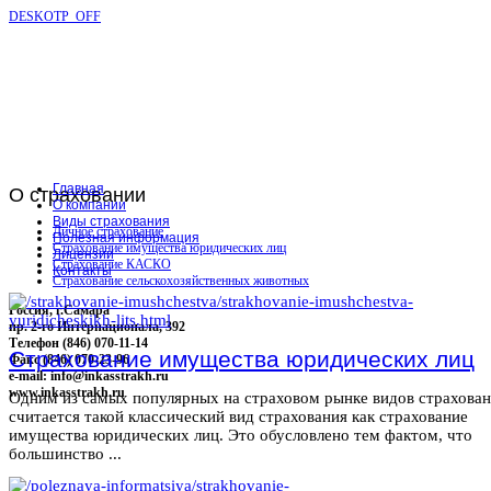
DESKOTP_OFF
Главная
О
страховании
О компании
Виды страхования
Личное страхование
Полезная информация
Страхование имущества юридических лиц
Лицензии
Страхование КАСКО
Контакты
Страхование сельскохозяйственных животных
Россия, г.Самара
пр. 2-го Интернационала, 392
Телефон (846) 070-11-14
Страхование имущества юридических лиц
Факс (846) 070-23-96
e-mail: info@inkasstrakh.ru
www.inkasstrakh.ru
Одним из самых популярных на страховом рынке видов страхова
считается такой классический вид страхования как страхование
имущества юридических лиц. Это обусловлено тем фактом, что
большинство ...