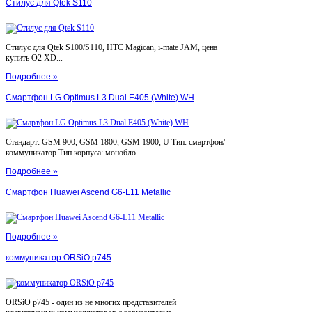
Стилус для Qtek S110
Стилус для Qtek S100/S110, HTC Magican, i-mate JAM, цена
купить O2 XD...
Подробнее »
Смартфон LG Optimus L3 Dual E405 (White) WH
Стандарт: GSM 900, GSM 1800, GSM 1900, U Тип: смартфон/
коммуникатор Тип корпуса: монобло...
Подробнее »
Смартфон Huawei Ascend G6-L11 Metallic
Подробнее »
коммуникатор ORSiO p745
ORSiO p745 - один из не многих представителей