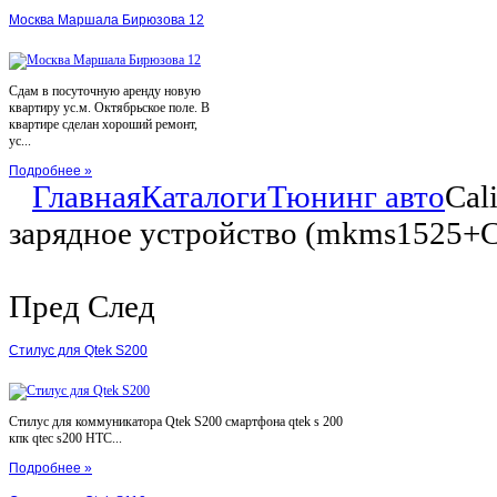
Москва Маршала Бирюзова 12
Сдам в посуточную аренду новую
квартиру ус.м. Октябрьское поле. В
квартире сделан хороший ремонт,
ус...
Подробнее »
Главная
Каталоги
Тюнинг авто
Cal
зарядное устройство (mkms1525
Пред
След
Стилус для Qtek S200
Стилус для коммуникатора Qtek S200 смартфона qtek s 200
кпк qtec s200 HTC...
Подробнее »