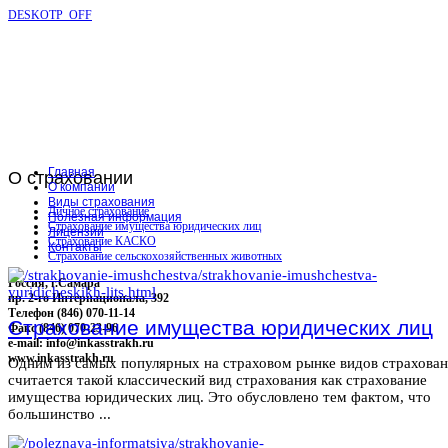
DESKOTP_OFF
Главная
О
страховании
О компании
Виды страхования
Личное страхование
Полезная информация
Страхование имущества юридических лиц
Лицензии
Страхование КАСКО
Контакты
Страхование сельскохозяйственных животных
Россия, г.Самара
пр. 2-го Интернационала, 392
Телефон (846) 070-11-14
Страхование имущества юридических лиц
Факс (846) 070-23-96
e-mail: info@inkasstrakh.ru
www.inkasstrakh.ru
Одним из самых популярных на страховом рынке видов страхова
считается такой классический вид страхования как страхование
имущества юридических лиц. Это обусловлено тем фактом, что
большинство ...