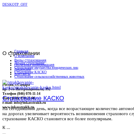
DESKOTP_OFF
Главная
О
страховании
О компании
Виды страхования
Личное страхование
Полезная информация
Страхование имущества юридических лиц
Лицензии
Страхование КАСКО
Контакты
Страхование сельскохозяйственных животных
Россия, г.Самара
пр. 2-го Интернационала, 392
Телефон (846) 070-11-14
Страхование КАСКО
Факс (846) 070-23-96
e-mail: info@inkasstrakh.ru
www.inkasstrakh.ru
На сегодняшний день, когда все возрастающее количество автомо
на дорогах увеличивает вероятность возникновения страхового сл
страхование КАСКО становится все более популярным.
К ...