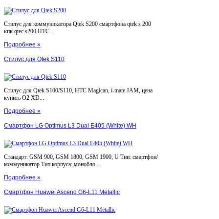
Стилус для коммуникатора Qtek S200 смартфона qtek s 200
кпк qtec s200 HTC...
Подробнее »
Стилус для Qtek S110
Стилус для Qtek S100/S110, HTC Magican, i-mate JAM, цена
купить O2 XD...
Подробнее »
Смартфон LG Optimus L3 Dual E405 (White) WH
Стандарт: GSM 900, GSM 1800, GSM 1900, U Тип: смартфон/
коммуникатор Тип корпуса: монобло...
Подробнее »
Смартфон Huawei Ascend G6-L11 Metallic