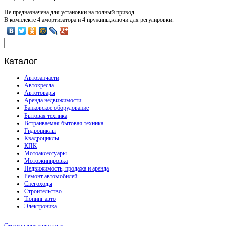
Не предназначена для установки на полный привод.
В комплекте 4 амортизатора и 4 пружины,ключи для регулировки.
Каталог
Автозапчасти
Автокресла
Автотовары
Аренда недвижимости
Банковское оборудование
Бытовая техника
Встраиваемая бытовая техника
Гидроциклы
Квадроциклы
КПК
Мотоаксессуары
Мотоэкипировка
Недвижимость, продажа и аренда
Ремонт автомобилей
Снегоходы
Строительство
Тюнинг авто
Электроника
Страхование животных