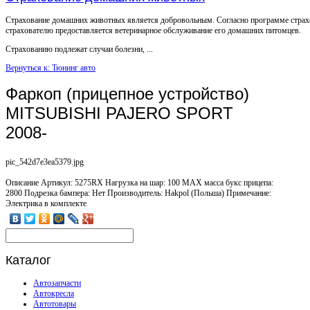
Страхование домашних животных является добровольным. Согласно программе страх
страхователю предоставляется ветеринарное обслуживание его домашних питомцев.
Страхованию подлежат случаи болезни, ...
Вернуться к: Тюнинг авто
Фаркоп (прицепное устройство)
MITSUBISHI PAJERO SPORT
2008-
pic_542d7e3ea5379.jpg
Описание
Артикул: 5275RX Нагрузка на шар: 100 MAX масса букс прицепа:
2800 Подрезка бампера: Нет Производитель: Hakpol (Польша) Примечание:
Электрика в комплекте
Каталог
Автозапчасти
Автокресла
Автотовары