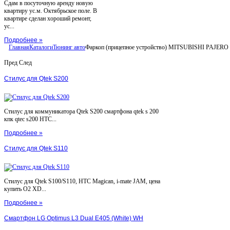
Сдам в посуточную аренду новую
квартиру ус.м. Октябрьское поле. В
квартире сделан хороший ремонт,
ус...
Подробнее »
Главная
Каталоги
Тюнинг авто
Фаркоп (прицепное устройство) MITSUBISHI PAJERO
Пред
След
Стилус для Qtek S200
Стилус для коммуникатора Qtek S200 смартфона qtek s 200
кпк qtec s200 HTC...
Подробнее »
Стилус для Qtek S110
Стилус для Qtek S100/S110, HTC Magican, i-mate JAM, цена
купить O2 XD...
Подробнее »
Смартфон LG Optimus L3 Dual E405 (White) WH