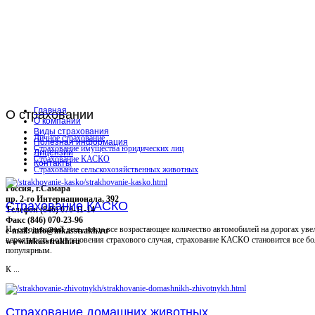
Главная
О
страховании
О компании
Виды страхования
Личное страхование
Полезная информация
Страхование имущества юридических лиц
Лицензии
Страхование КАСКО
Контакты
Страхование сельскохозяйственных животных
Россия, г.Самара
пр. 2-го Интернационала, 392
Страхование КАСКО
Телефон (846) 070-11-14
Факс (846) 070-23-96
На сегодняшний день, когда все возрастающее количество автомобилей на дорогах уве
e-mail: info@inkasstrakh.ru
вероятность возникновения страхового случая, страхование КАСКО становится все бо
www.inkasstrakh.ru
популярным.
К ...
Страхование домашних животных