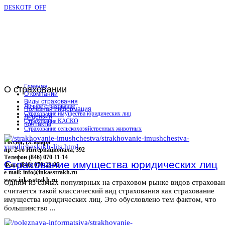
DESKOTP_OFF
Главная
О
страховании
О компании
Виды страхования
Личное страхование
Полезная информация
Страхование имущества юридических лиц
Лицензии
Страхование КАСКО
Контакты
Страхование сельскохозяйственных животных
Россия, г.Самара
пр. 2-го Интернационала, 392
Телефон (846) 070-11-14
Страхование имущества юридических лиц
Факс (846) 070-23-96
e-mail: info@inkasstrakh.ru
www.inkasstrakh.ru
Одним из самых популярных на страховом рынке видов страхова
считается такой классический вид страхования как страхование
имущества юридических лиц. Это обусловлено тем фактом, что
большинство ...