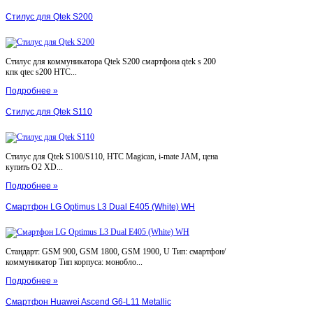
Стилус для Qtek S200
Стилус для коммуникатора Qtek S200 смартфона qtek s 200
кпк qtec s200 HTC...
Подробнее »
Стилус для Qtek S110
Стилус для Qtek S100/S110, HTC Magican, i-mate JAM, цена
купить O2 XD...
Подробнее »
Смартфон LG Optimus L3 Dual E405 (White) WH
Стандарт: GSM 900, GSM 1800, GSM 1900, U Тип: смартфон/
коммуникатор Тип корпуса: монобло...
Подробнее »
Смартфон Huawei Ascend G6-L11 Metallic