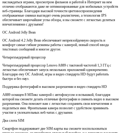
наслаждаться играми, просмотром фильмов и работой в Интернет на нем
отлично отображаются даже не оптимизированные для мобильных устройств
веб-страницы. Благодаря высокой точности цветовоспроизведения
отображаемые снимки выглядят очень реалистично, а технология IPS
обеспечивает широчайшие углы обзора, и вы сможете с легкостью делиться
впечатлениями с друзьями!
ОС Android Jelly Bean
ОС Android 4.2 Jelly Bean обеспечивает непревзойденную скорость и
комфорт самые гибкие режимы работы с камерой, новый способ ввода
текстовых сообщений и многое другое.
Четырехъядерный процессор
Четырехъядерный процессор Lenovo A889 с тактовой частотой 1,3 ГГц с
легкостью обеспечивает запуск нескольких приложений одновременно.
Благодаря ему ОС Android, игры и видео стандарта HD будут работать
быстро и без пауз.
Поддержка фотографий в высоком разрешении и видео стандарта HD
A889 оснащен 8 МПикс камерой с автофокусом и вспышкой, благодаря
которой вы сможете делать отличные фотографии и снимать видео в высоком
разрешении. Она поможет вам с легкостью сохранить свои впечатления и
поделиться ими. Фронтальная камера позволит с удобством принимать
участие в увлекательных веб-чатах с друзьями.
Два слота SIM
Смартфон поддерживает две SIM-карты вы сможете воспользоваться
вторым номером, не приобретая отдельный телефон, и с легкостью разделить