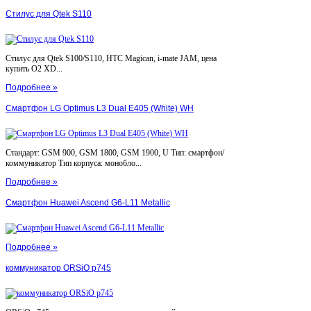
Стилус для Qtek S110
Стилус для Qtek S100/S110, HTC Magican, i-mate JAM, цена
купить O2 XD...
Подробнее »
Смартфон LG Optimus L3 Dual E405 (White) WH
Стандарт: GSM 900, GSM 1800, GSM 1900, U Тип: смартфон/
коммуникатор Тип корпуса: монобло...
Подробнее »
Смартфон Huawei Ascend G6-L11 Metallic
Подробнее »
коммуникатор ORSiO p745