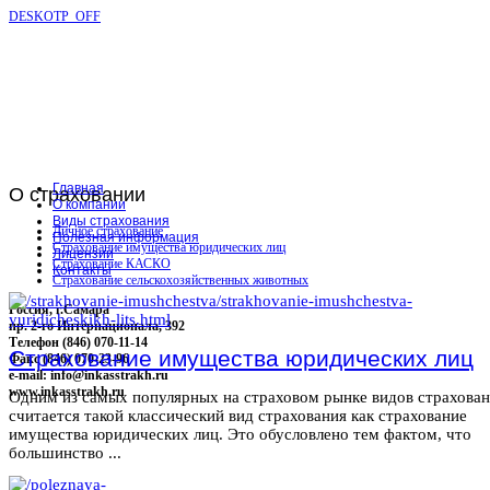
DESKOTP_OFF
Главная
О
страховании
О компании
Виды страхования
Личное страхование
Полезная информация
Страхование имущества юридических лиц
Лицензии
Страхование КАСКО
Контакты
Страхование сельскохозяйственных животных
Россия, г.Самара
пр. 2-го Интернационала, 392
Телефон (846) 070-11-14
Страхование имущества юридических лиц
Факс (846) 070-23-96
e-mail: info@inkasstrakh.ru
www.inkasstrakh.ru
Одним из самых популярных на страховом рынке видов страхова
считается такой классический вид страхования как страхование
имущества юридических лиц. Это обусловлено тем фактом, что
большинство ...