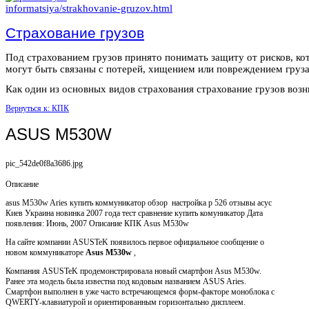
Страхование грузов
Под страхованием грузов принято понимать защиту от рисков, ко
могут быть связаны с потерей, хищением или повреждением груза
Как один из основных видов страхования страхование грузов возни
Вернуться к: КПК
ASUS M530W
pic_542de0f8a3686.jpg
Описание
asus M530w Aries купить коммуникатор обзор настройка p 526 отзывы асус
Киев Украина новинка 2007 года тест сравнение купить комуникатор Дата
появления: Июнь, 2007 Описание КПК Asus M530w
На сайте компании ASUSTeK появилось первое официальное сообщение о
новом коммуникаторе
Asus M530w
,
Компания ASUSTeK продемонстрировала новый смартфон Asus M530w.
Ранее эта модель была известна под кодовым названием ASUS Aries.
Смартфон выполнен в уже часто встречающемся форм-факторе моноблока с
QWERTY-клавиатурой и ориентированным горизонтально дисплеем.