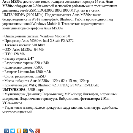
Asus M530w
достаточно тонок, толщина составляет порядка 14 мм.
Asus
M530w
оборудован 2-Мп камерой и способен работать как в трёх частотных
диапазонах сетей GSM/EDGE(900/1800/1900 МГц), так и в сетях
UMTS/HSDPA (2100 МГц). Поддерживаются Asus M530w также
беспроводные сети Wi-Fi и интерфейс Bluetooth. Работа производится под
управлением новой Windows Mobile 6. Технические характеристики
коммуникатора-смартфона Asus M530w
• Операционная система: Windows Mobile 6.0
• Процессор Asus M530w: Intel XScale PXA272
• Тактовая частота:
520 Mhz
• ОЗУ Aries M530w: 64 Mb
• ПЗУ: 128 Mb
• Размер экрана:
2.4"
• Разрешение экрана: 320 х 240
• Количество цветов: 65000
• Батарея: Lithium-Ion 1300 mAh
• Слоты расширения: miniSD
• Масса, габариты Asus M530w : 120 x 62 x 15 мм, 120 гр.
• Коммуникации: WiFi; Bluetooth v2.0; IrDA; GSM/GPRS/EDGE;
UMTS/HSDPA
; USB-порт
• Мультимедиа: Динамик; Стерео-выход; MP3-плеер; Диктофон, встроенный
микрофон; Подключение гарнитуры; Виброзвонок;
фотокамера 2 Мп
,
VGA-камера
• Управление и ввод: Колесо прокрутки; хард-кнопки; клавиатура; Джойстик,
многопозиционный