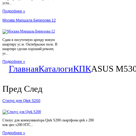
уста...
Подробнее »
Москва Маршала Бирюзова 12
Сдам в посуточную аренду новую
квартиру ус.м. Октябрьское поле. В
квартире сделан хороший ремонт,
ус...
Подробнее »
Главная
Каталоги
КПК
ASUS M53
Пред
След
Стилус для Qtek S200
Стилус для коммуникатора Qtek S200 смартфона qtek s 200
кпк qtec s200 HTC...
Подробнее »