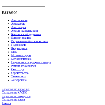
Каталог
Автозапчасти
Автокресла
Автотовары
Аренда недвижимости
Банковское оборудование
Бытовая техника
Встраиваемая бытовая техника
Гидроциклы
Квадроциклы
КПК
Мотоаксессуары
Мотоэкипировка
Недвижимость, продажа и аренда
Ремонт автомобилей
Снегоходы
Строительство
Тюнинг авто
Электроника
Страхование животных
Страхование КАСКО
Страхование имущества
Страхование жизни
Каталог