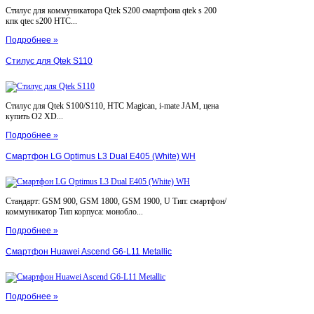
Стилус для коммуникатора Qtek S200 смартфона qtek s 200
кпк qtec s200 HTC...
Подробнее »
Стилус для Qtek S110
Стилус для Qtek S100/S110, HTC Magican, i-mate JAM, цена
купить O2 XD...
Подробнее »
Смартфон LG Optimus L3 Dual E405 (White) WH
Стандарт: GSM 900, GSM 1800, GSM 1900, U Тип: смартфон/
коммуникатор Тип корпуса: монобло...
Подробнее »
Смартфон Huawei Ascend G6-L11 Metallic
Подробнее »