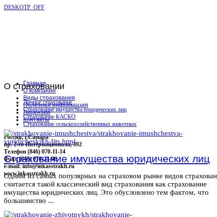
DESKOTP_OFF
Главная
О
страховании
О компании
Виды страхования
Личное страхование
Полезная информация
Страхование имущества юридических лиц
Лицензии
Страхование КАСКО
Контакты
Страхование сельскохозяйственных животных
Россия, г.Самара
пр. 2-го Интернационала, 392
Телефон (846) 070-11-14
Страхование имущества юридических лиц
Факс (846) 070-23-96
e-mail: info@inkasstrakh.ru
www.inkasstrakh.ru
Одним из самых популярных на страховом рынке видов страхова
считается такой классический вид страхования как страхование
имущества юридических лиц. Это обусловлено тем фактом, что
большинство ...