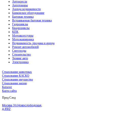
Автокресла
Автотовары
Аренда недвижимости
Банковское оборудование
Бытовая техника
Встраиваемая бытовая техника
Гидроциклы
Квадроциклы
КПК
Мотоаксессуары
Мотоэкипировка
Недвижимость, продажа и аренда
Ремонт автомобилей
Снегоходы
Строительство
Тюнинг авто
Электроника
Страхование животных
Страхование КАСКО
Страхование имущества
Страхование жизни
Каталог
Карта сайта
Пред
След
Москва Ул.Новослободская,
д.49/2