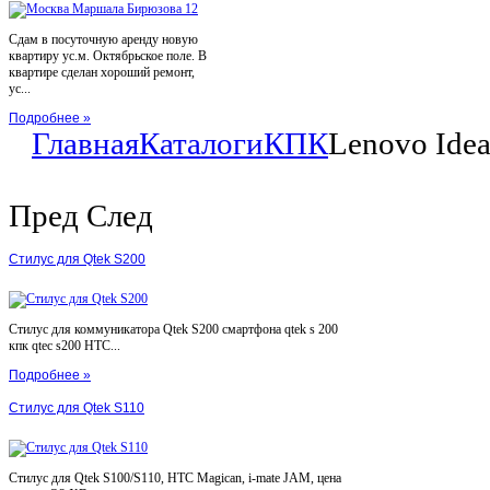
Сдам в посуточную аренду новую
квартиру ус.м. Октябрьское поле. В
квартире сделан хороший ремонт,
ус...
Подробнее »
Главная
Каталоги
КПК
Lenovo Idea
Пред
След
Стилус для Qtek S200
Стилус для коммуникатора Qtek S200 смартфона qtek s 200
кпк qtec s200 HTC...
Подробнее »
Стилус для Qtek S110
Стилус для Qtek S100/S110, HTC Magican, i-mate JAM, цена