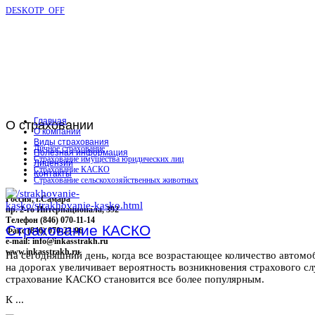
DESKOTP_OFF
Главная
О
страховании
О компании
Виды страхования
Личное страхование
Полезная информация
Страхование имущества юридических лиц
Лицензии
Страхование КАСКО
Контакты
Страхование сельскохозяйственных животных
Россия, г.Самара
пр. 2-го Интернационала, 392
Телефон (846) 070-11-14
Страхование КАСКО
Факс (846) 070-23-96
e-mail: info@inkasstrakh.ru
www.inkasstrakh.ru
На сегодняшний день, когда все возрастающее количество автомо
на дорогах увеличивает вероятность возникновения страхового сл
страхование КАСКО становится все более популярным.
К ...