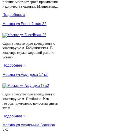
в зависимости от срока проживания
и количества человек. Минимальн...
Подробнее »
Москва ул.Енесейская 22
Сдам в посуточную аренду новую
квартиру ус.м. Бабушкинская. В
квартире сделан хороший ремонт,
устано...
Подробнее »
Москва ул.Амундеса 17 к2
Сдам в посуточную аренду новую
квартиру ус.м. Свибливо. Как
говорят диетологи, полосатая диета
это н...
Подробнее »
Москва ул.Академика Бочвара
3к1