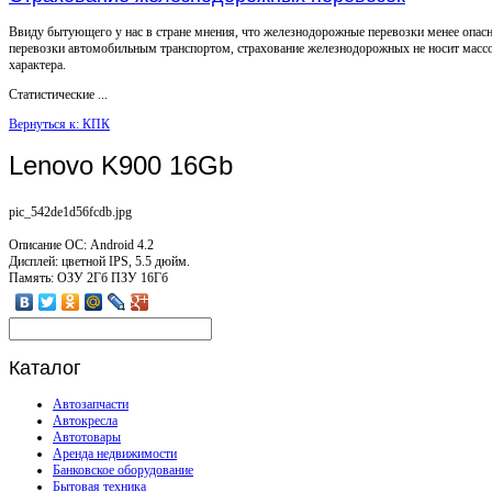
Ввиду бытующего у нас в стране мнения, что железнодорожные перевозки менее опас
перевозки автомобильным транспортом, страхование железнодорожных не носит масс
характера.
Статистические ...
Вернуться к: КПК
Lenovo K900 16Gb
pic_542de1d56fcdb.jpg
Описание
ОС: Android 4.2
Дисплей: цветной IPS, 5.5 дюйм.
Память: ОЗУ 2Гб ПЗУ 16Гб
Каталог
Автозапчасти
Автокресла
Автотовары
Аренда недвижимости
Банковское оборудование
Бытовая техника