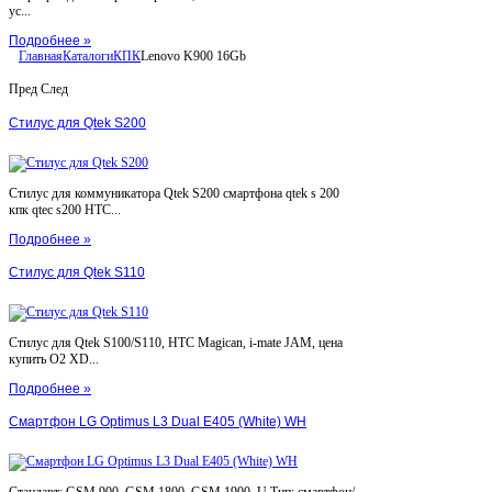
ус...
Подробнее »
Главная
Каталоги
КПК
Lenovo K900 16Gb
Пред
След
Стилус для Qtek S200
Стилус для коммуникатора Qtek S200 смартфона qtek s 200
кпк qtec s200 HTC...
Подробнее »
Стилус для Qtek S110
Стилус для Qtek S100/S110, HTC Magican, i-mate JAM, цена
купить O2 XD...
Подробнее »
Смартфон LG Optimus L3 Dual E405 (White) WH
Стандарт: GSM 900, GSM 1800, GSM 1900, U Тип: смартфон/