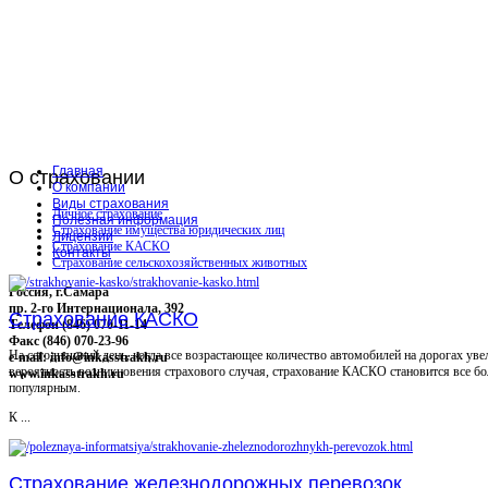
Главная
О
страховании
О компании
Виды страхования
Личное страхование
Полезная информация
Страхование имущества юридических лиц
Лицензии
Страхование КАСКО
Контакты
Страхование сельскохозяйственных животных
Россия, г.Самара
пр. 2-го Интернационала, 392
Страхование КАСКО
Телефон (846) 070-11-14
Факс (846) 070-23-96
На сегодняшний день, когда все возрастающее количество автомобилей на дорогах уве
e-mail: info@inkasstrakh.ru
вероятность возникновения страхового случая, страхование КАСКО становится все бо
www.inkasstrakh.ru
популярным.
К ...
Страхование железнодорожных перевозок