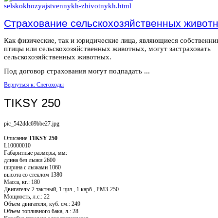
Страхование сельскохозяйственных живот
Как физические, так и юридические лица, являющиеся собственн
птицы или сельскохозяйственных животных, могут застраховать
сельскохозяйственных животных.
Под договор страхования могут подпадать ...
Вернуться к: Снегоходы
TIKSY 250
pic_542ddc69bbe27.jpg
Описание
TIKSY 250
L10000010
Габаритные размеры, мм:
длина без лыжи 2600
ширина с лыжами 1060
высота со стеклом 1380
Масса, кг.: 180
Двигатель: 2 тактный, 1 цил., 1 карб., РМЗ-250
Мощность, л.с.: 22
Объем двигателя, куб. см.: 249
Объем топливного бака, л.: 28