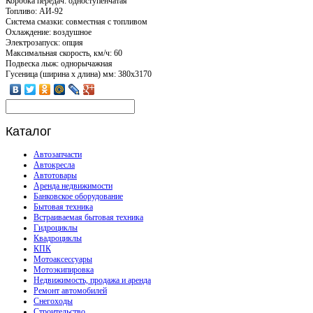
Коробка передач: одноступенчатая
Топливо: АИ-92
Система смазки: совместная с топливом
Охлаждение: воздушное
Электрозапуск: опция
Максимальная скорость, км/ч: 60
Подвеска лыж: однорычажная
Гусеница (ширина x длина) мм: 380х3170
Каталог
Автозапчасти
Автокресла
Автотовары
Аренда недвижимости
Банковское оборудование
Бытовая техника
Встраиваемая бытовая техника
Гидроциклы
Квадроциклы
КПК
Мотоаксессуары
Мотоэкипировка
Недвижимость, продажа и аренда
Ремонт автомобилей
Снегоходы
Строительство