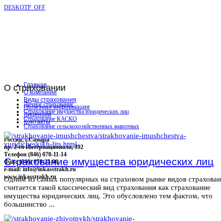
DESKOTP_OFF
Главная
О
страховании
О компании
Виды страхования
Личное страхование
Полезная информация
Страхование имущества юридических лиц
Лицензии
Страхование КАСКО
Контакты
Страхование сельскохозяйственных животных
Россия, г.Самара
пр. 2-го Интернационала, 392
Телефон (846) 070-11-14
Страхование имущества юридических лиц
Факс (846) 070-23-96
e-mail: info@inkasstrakh.ru
www.inkasstrakh.ru
Одним из самых популярных на страховом рынке видов страхова
считается такой классический вид страхования как страхование
имущества юридических лиц. Это обусловлено тем фактом, что
большинство ...