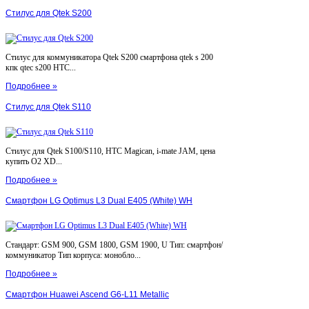
Стилус для Qtek S200
Стилус для коммуникатора Qtek S200 смартфона qtek s 200
кпк qtec s200 HTC...
Подробнее »
Стилус для Qtek S110
Стилус для Qtek S100/S110, HTC Magican, i-mate JAM, цена
купить O2 XD...
Подробнее »
Смартфон LG Optimus L3 Dual E405 (White) WH
Стандарт: GSM 900, GSM 1800, GSM 1900, U Тип: смартфон/
коммуникатор Тип корпуса: монобло...
Подробнее »
Смартфон Huawei Ascend G6-L11 Metallic