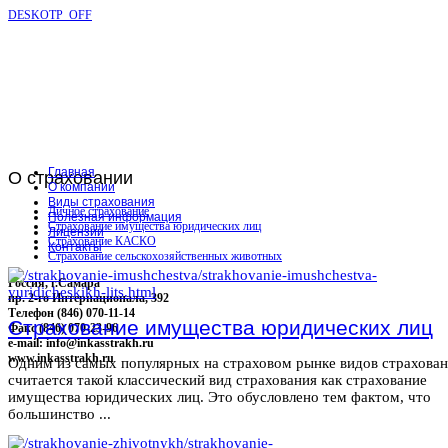
DESKOTP_OFF
Главная
О
страховании
О компании
Виды страхования
Личное страхование
Полезная информация
Страхование имущества юридических лиц
Лицензии
Страхование КАСКО
Контакты
Страхование сельскохозяйственных животных
Россия, г.Самара
пр. 2-го Интернационала, 392
Телефон (846) 070-11-14
Страхование имущества юридических лиц
Факс (846) 070-23-96
e-mail: info@inkasstrakh.ru
www.inkasstrakh.ru
Одним из самых популярных на страховом рынке видов страхова
считается такой классический вид страхования как страхование
имущества юридических лиц. Это обусловлено тем фактом, что
большинство ...