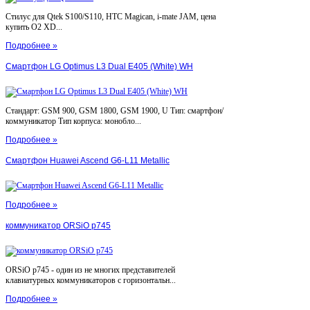
Стилус для Qtek S100/S110, HTC Magican, i-mate JAM, цена
купить O2 XD...
Подробнее »
Смартфон LG Optimus L3 Dual E405 (White) WH
Стандарт: GSM 900, GSM 1800, GSM 1900, U Тип: смартфон/
коммуникатор Тип корпуса: монобло...
Подробнее »
Смартфон Huawei Ascend G6-L11 Metallic
Подробнее »
коммуникатор ORSiO p745
ORSiO p745 - один из не многих представителей
клавиатурных коммуникаторов с горизонтальн...
Подробнее »