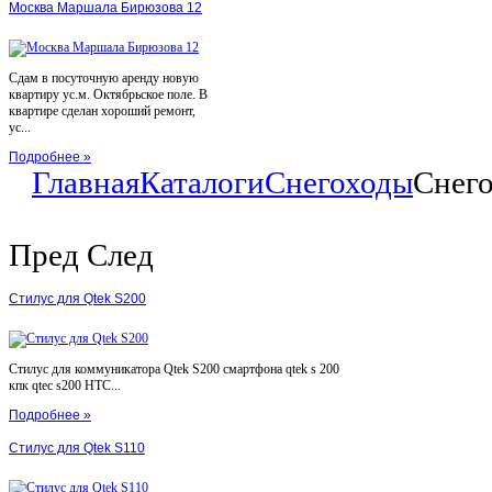
Москва Маршала Бирюзова 12
Сдам в посуточную аренду новую
квартиру ус.м. Октябрьское поле. В
квартире сделан хороший ремонт,
ус...
Подробнее »
Главная
Каталоги
Снегоходы
Снего
Пред
След
Стилус для Qtek S200
Стилус для коммуникатора Qtek S200 смартфона qtek s 200
кпк qtec s200 HTC...
Подробнее »
Стилус для Qtek S110