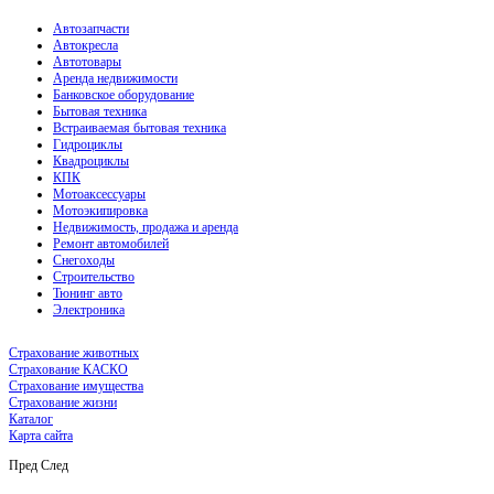
Автозапчасти
Автокресла
Автотовары
Аренда недвижимости
Банковское оборудование
Бытовая техника
Встраиваемая бытовая техника
Гидроциклы
Квадроциклы
КПК
Мотоаксессуары
Мотоэкипировка
Недвижимость, продажа и аренда
Ремонт автомобилей
Снегоходы
Строительство
Тюнинг авто
Электроника
Страхование животных
Страхование КАСКО
Страхование имущества
Страхование жизни
Каталог
Карта сайта
Пред
След