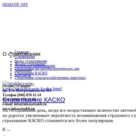
DESKOTP_OFF
Главная
О
страховании
О компании
Виды страхования
Личное страхование
Полезная информация
Страхование имущества юридических лиц
Лицензии
Страхование КАСКО
Контакты
Страхование сельскохозяйственных животных
Россия, г.Самара
пр. 2-го Интернационала, 392
Телефон (846) 070-11-14
Страхование КАСКО
Факс (846) 070-23-96
e-mail: info@inkasstrakh.ru
www.inkasstrakh.ru
На сегодняшний день, когда все возрастающее количество автомо
на дорогах увеличивает вероятность возникновения страхового сл
страхование КАСКО становится все более популярным.
К ...