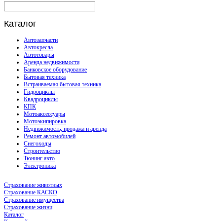
Каталог
Автозапчасти
Автокресла
Автотовары
Аренда недвижимости
Банковское оборудование
Бытовая техника
Встраиваемая бытовая техника
Гидроциклы
Квадроциклы
КПК
Мотоаксессуары
Мотоэкипировка
Недвижимость, продажа и аренда
Ремонт автомобилей
Снегоходы
Строительство
Тюнинг авто
Электроника
Страхование животных
Страхование КАСКО
Страхование имущества
Страхование жизни
Каталог