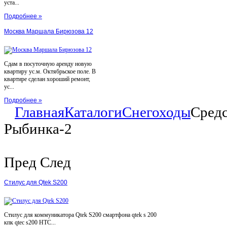
уста...
Подробнее »
Москва Маршала Бирюзова 12
Сдам в посуточную аренду новую
квартиру ус.м. Октябрьское поле. В
квартире сделан хороший ремонт,
ус...
Подробнее »
Главная
Каталоги
Снегоходы
Средс
Рыбинка-2
Пред
След
Стилус для Qtek S200
Стилус для коммуникатора Qtek S200 смартфона qtek s 200
кпк qtec s200 HTC...