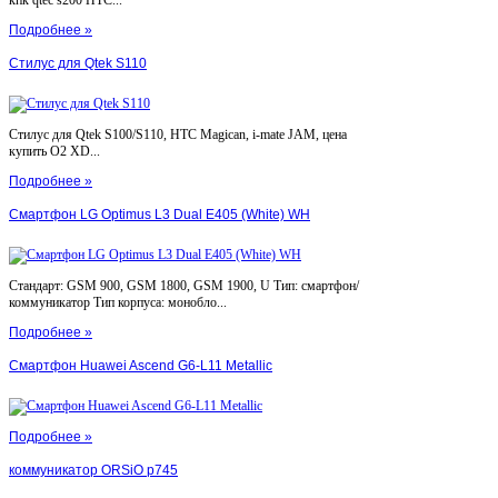
кпк qtec s200 HTC...
Подробнее »
Стилус для Qtek S110
Стилус для Qtek S100/S110, HTC Magican, i-mate JAM, цена
купить O2 XD...
Подробнее »
Смартфон LG Optimus L3 Dual E405 (White) WH
Стандарт: GSM 900, GSM 1800, GSM 1900, U Тип: смартфон/
коммуникатор Тип корпуса: монобло...
Подробнее »
Смартфон Huawei Ascend G6-L11 Metallic
Подробнее »
коммуникатор ORSiO p745