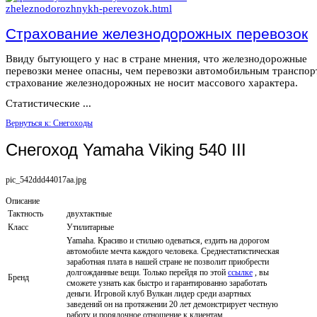
Страхование железнодорожных перевозок
Ввиду бытующего у нас в стране мнения, что железнодорожные
перевозки менее опасны, чем перевозки автомобильным транспор
страхование железнодорожных не носит массового характера.
Статистические ...
Вернуться к: Снегоходы
Снегоход Yamaha Viking 540 III
pic_542ddd44017aa.jpg
Описание
Тактность
двухтактные
Класс
Утилитарные
Yamaha. Красиво и стильно одеваться, ездить на дорогом
автомобиле мечта каждого человека. Среднестатистическая
заработная плата в нашей стране не позволит приобрести
долгожданные вещи. Только перейдя по этой
ссылке
, вы
Бренд
сможете узнать как быстро и гарантированно заработать
деньги. Игровой клуб Вулкан лидер среди азартных
заведений он на протяжении 20 лет демонстрирует честную
работу и порядочное отношение к клиентам.