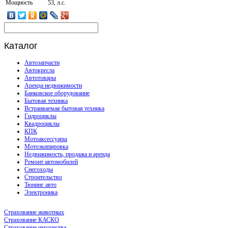
Мощность
53, л.с.
Каталог
Автозапчасти
Автокресла
Автотовары
Аренда недвижимости
Банковское оборудование
Бытовая техника
Встраиваемая бытовая техника
Гидроциклы
Квадроциклы
КПК
Мотоаксессуары
Мотоэкипировка
Недвижимость, продажа и аренда
Ремонт автомобилей
Снегоходы
Строительство
Тюнинг авто
Электроника
Страхование животных
Страхование КАСКО
Страхование имущества