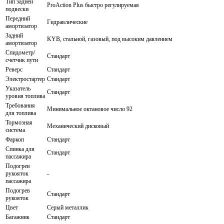
Тип задней
ProAction Plus быстро регулируемая
подвески
Передний
Гидравлические
амортизатор
Задний
KYB, стальной, газовый, под высоким давлением
амортизатор
Спидометр/
Стандарт
счетчик пути
Реверс
Стандарт
Электростартер
Стандарт
Указатель
Стандарт
уровня топлива
Требования
Минимальное октановое число 92
для топлива
Тормозная
Механический дисковый
система
Фаркоп
Стандарт
Спинка для
Стандарт
пассажира
Подогрев
рукояток
-
пассажира
Подогрев
Стандарт
рукояток
Цвет
Серый металлик
Багажник
Стандарт