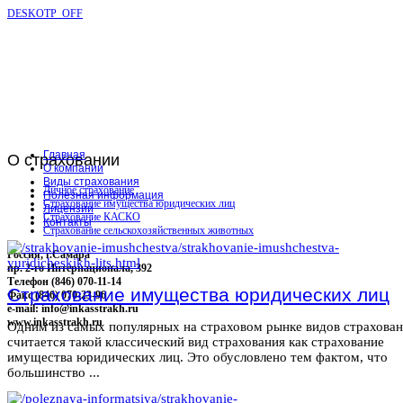
DESKOTP_OFF
Главная
О
страховании
О компании
Виды страхования
Личное страхование
Полезная информация
Страхование имущества юридических лиц
Лицензии
Страхование КАСКО
Контакты
Страхование сельскохозяйственных животных
Россия, г.Самара
пр. 2-го Интернационала, 392
Телефон (846) 070-11-14
Страхование имущества юридических лиц
Факс (846) 070-23-96
e-mail: info@inkasstrakh.ru
www.inkasstrakh.ru
Одним из самых популярных на страховом рынке видов страхова
считается такой классический вид страхования как страхование
имущества юридических лиц. Это обусловлено тем фактом, что
большинство ...