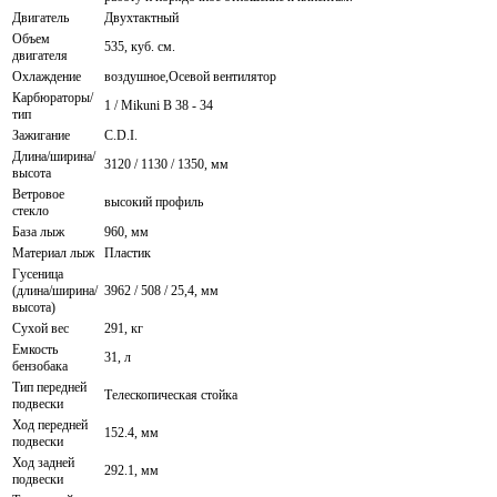
Двигатель
Двухтактный
Объем
535, куб. см.
двигателя
Охлаждение
воздушное,Осевой вентилятор
Карбюраторы/
1 / Mikuni B 38 - 34
тип
Зажигание
C.D.I.
Длина/ширина/
3120 / 1130 / 1350, мм
высота
Ветровое
высокий профиль
стекло
База лыж
960, мм
Материал лыж
Пластик
Гусеница
(длина/ширина/
3962 / 508 / 25,4, мм
высота)
Сухой вес
291, кг
Емкость
31, л
бензобака
Тип передней
Телескопическая стойка
подвески
Ход передней
152.4, мм
подвески
Ход задней
292.1, мм
подвески