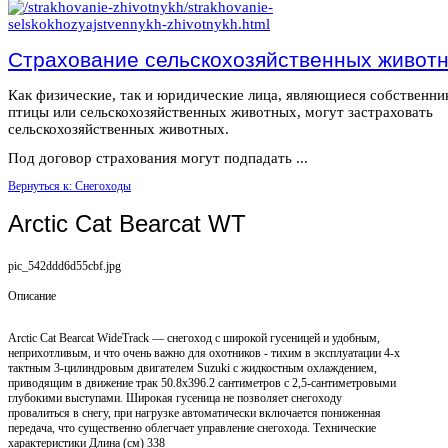
Страхование сельскохозяйственных живот
Как физические, так и юридические лица, являющиеся собственн
птицы или сельскохозяйственных животных, могут застраховать
сельскохозяйственных животных.
Под договор страхования могут подпадать ...
Вернуться к: Снегоходы
Arctic Cat Bearcat WT
pic_542ddd6d55cbf.jpg
Описание
Arctic Cat Bearcat WideTrack — снегоход с широкой гусеницей и удобным,
неприхотливым, и что очень важно для охотников - тихим в эксплуатации 4-х
тактным 3-цилиндровым двигателем Suzuki с жидкостным охлаждением,
приводящим в движение трак 50.8х396.2 сантиметров с 2,5-сантиметровыми
глубокими выступами. Широкая гусеница не позволяет снегоходу
провалиться в снегу, при нагрузке автоматически включается пониженная
передача, что существенно облегчает управление снегохода. Технические
характеристики Длина (см) 338