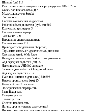
Ширина (см) 117
Расстояние между центрами лыж регулируемое 101-107 см
Объем топливного бака (л) 61
Модель двигателя Suzuki
Тактность 4
Система охлаждения жидкостная
Рабочий объем двигателя (куб. см) 660
Количество цилиндров 3
Система смазки картер
Зажигание CDI
Выхлопная система глушитель
Система питания EFI
Привод arctic (с датчиком оборотов)
Тормозная система гидравлическая, дисковая
Сцепление Arctic Wide Ratio
Передняя подвеска aws V/ride fx амортизаторы
Ход передней подвески (см) 25
Лыжи пластик UHMW, широкие
Задняя подвеска fastrack long-travel рама
Ход задней подвески 21,5
Гусеница: ширина х длина (см) 51х396
Высота грунтозацепа (мм) 25
Головной свет 3 галогена
Электрический стартер есть
Задний ход есть
Спидометр есть
Тахометр есть
Счетчик пробега есть
Датчик уровня топлива электронный
Индикаторы температуры двигателя и низкого уровня масла есть