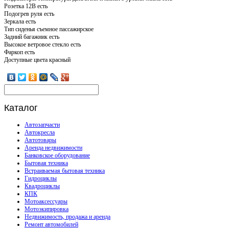
Розетка 12В есть
Подогрев руля есть
Зеркала есть
Тип сиденья съемное пассажирское
Задний багажник есть
Высокое ветровое стекло есть
Фаркоп есть
Доступные цвета красный
Каталог
Автозапчасти
Автокресла
Автотовары
Аренда недвижимости
Банковское оборудование
Бытовая техника
Встраиваемая бытовая техника
Гидроциклы
Квадроциклы
КПК
Мотоаксессуары
Мотоэкипировка
Недвижимость, продажа и аренда
Ремонт автомобилей