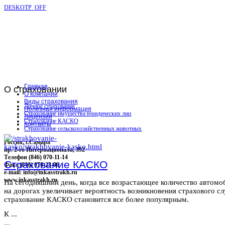
DESKOTP_OFF
Главная
О
страховании
О компании
Виды страхования
Личное страхование
Полезная информация
Страхование имущества юридических лиц
Лицензии
Страхование КАСКО
Контакты
Страхование сельскохозяйственных животных
Россия, г.Самара
пр. 2-го Интернационала, 392
Телефон (846) 070-11-14
Страхование КАСКО
Факс (846) 070-23-96
e-mail: info@inkasstrakh.ru
www.inkasstrakh.ru
На сегодняшний день, когда все возрастающее количество автомо
на дорогах увеличивает вероятность возникновения страхового сл
страхование КАСКО становится все более популярным.
К ...