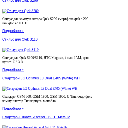
Стилус для Qtek S200
Стилус для коммуникатора Qtek S200 смартфона qtek s 200
кпк qtec s200 HTC...
Подробнее »
Стилус для Qtek S110
Стилус для Qtek S100/S110, HTC Magican, i-mate JAM, цена
купить O2 XD...
Подробнее »
Смартфон LG Optimus L3 Dual E405 (White) WH
Стандарт: GSM 900, GSM 1800, GSM 1900, U Тип: смартфон/
коммуникатор Тип корпуса: монобло...
Подробнее »
Смартфон Huawei Ascend G6-L11 Metallic