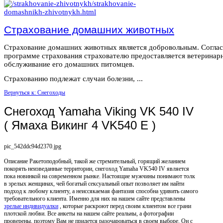
Страхование домашних животных
Страхование домашних животных является добровольным. Согла
программе страхования страхователю предоставляется ветеринар
обслуживание его домашних питомцев.
Страхованию подлежат случаи болезни, ...
Вернуться к: Снегоходы
Снегоход Yamaha Viking VK 540 IV
( Ямаха Викинг 4 VK540 E )
pic_542ddc94d2370.jpg
Описание
Ракетоподобный, такой же стремительный, горящий желанием
покорять неизведанные территории, снегоход Yamaha VK540 IV является
пока новинкой на современном рынке. Настоящие мужчины понимают толк
в зрелых женщинах, чей богатый сексуальный опыт позволяет им найти
подход к любому клиенту, а неиссякаемая фантазия способна удивить самого
требовательного клиента. Именно для них на нашем сайте представлены
зрелые индивидуалки
, которые раскроют перед своим клиентом все грани
плотской любви. Все анкеты на нашем сайте реальны, а фотографии
проверены, поэтому Вам не придется разочароваться в своем выборе. Он с