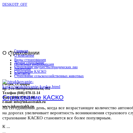
DESKOTP_OFF
Главная
О
страховании
О компании
Виды страхования
Личное страхование
Полезная информация
Страхование имущества юридических лиц
Лицензии
Страхование КАСКО
Контакты
Страхование сельскохозяйственных животных
Россия, г.Самара
пр. 2-го Интернационала, 392
Телефон (846) 070-11-14
Страхование КАСКО
Факс (846) 070-23-96
e-mail: info@inkasstrakh.ru
www.inkasstrakh.ru
На сегодняшний день, когда все возрастающее количество автомо
на дорогах увеличивает вероятность возникновения страхового сл
страхование КАСКО становится все более популярным.
К ...