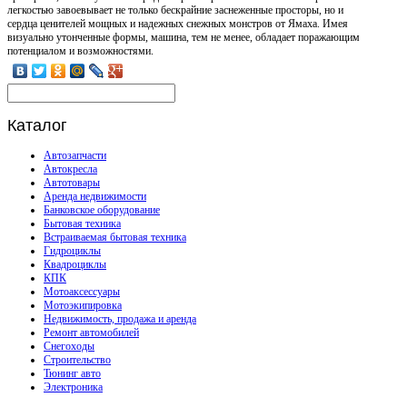
легкостью завоевывает не только бескрайние заснеженные просторы, но и
сердца ценителей мощных и надежных снежных монстров от Ямаха. Имея
визуально утонченные формы, машина, тем не менее, обладает поражающим
потенциалом и возможностями.
Каталог
Автозапчасти
Автокресла
Автотовары
Аренда недвижимости
Банковское оборудование
Бытовая техника
Встраиваемая бытовая техника
Гидроциклы
Квадроциклы
КПК
Мотоаксессуары
Мотоэкипировка
Недвижимость, продажа и аренда
Ремонт автомобилей
Снегоходы
Строительство
Тюнинг авто
Электроника