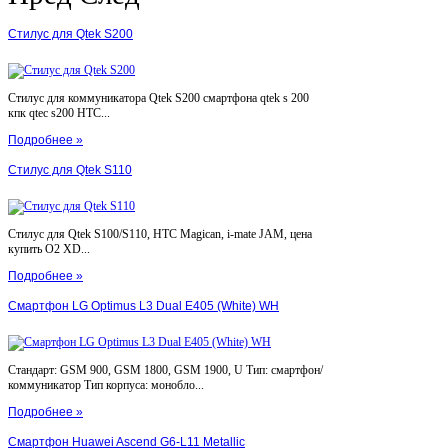
Стилус для Qtek S200
Стилус для коммуникатора Qtek S200 смартфона qtek s 200
кпк qtec s200 HTC...
Подробнее »
Стилус для Qtek S110
Стилус для Qtek S100/S110, HTC Magican, i-mate JAM, цена
купить O2 XD...
Подробнее »
Смартфон LG Optimus L3 Dual E405 (White) WH
Стандарт: GSM 900, GSM 1800, GSM 1900, U Тип: смартфон/
коммуникатор Тип корпуса: монобло...
Подробнее »
Смартфон Huawei Ascend G6-L11 Metallic