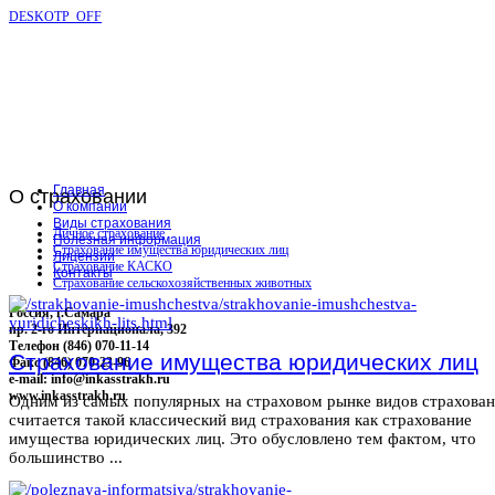
DESKOTP_OFF
Главная
О
страховании
О компании
Виды страхования
Личное страхование
Полезная информация
Страхование имущества юридических лиц
Лицензии
Страхование КАСКО
Контакты
Страхование сельскохозяйственных животных
Россия, г.Самара
пр. 2-го Интернационала, 392
Телефон (846) 070-11-14
Страхование имущества юридических лиц
Факс (846) 070-23-96
e-mail: info@inkasstrakh.ru
www.inkasstrakh.ru
Одним из самых популярных на страховом рынке видов страхова
считается такой классический вид страхования как страхование
имущества юридических лиц. Это обусловлено тем фактом, что
большинство ...