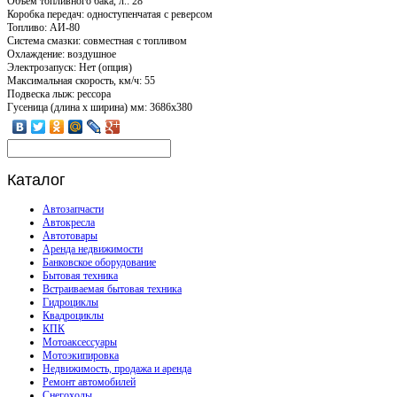
Объем топливного бака, л.: 28
Коробка передач: одноступенчатая с реверсом
Топливо: АИ-80
Система смазки: совместная с топливом
Охлаждение: воздушное
Электрозапуск: Нет (опция)
Максимальная скорость, км/ч: 55
Подвеска лыж: рессора
Гусеница (длина х ширина) мм: 3686x380
Каталог
Автозапчасти
Автокресла
Автотовары
Аренда недвижимости
Банковское оборудование
Бытовая техника
Встраиваемая бытовая техника
Гидроциклы
Квадроциклы
КПК
Мотоаксессуары
Мотоэкипировка
Недвижимость, продажа и аренда
Ремонт автомобилей
Снегоходы