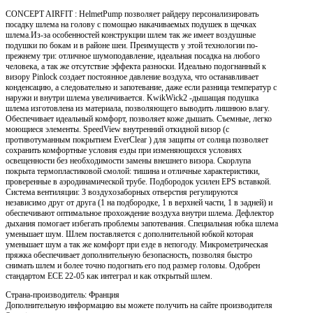
CONCEPT AIRFIT : HelmetPump позволяет райдеру персонализировать
посадку шлема на голову с помощью накачиваемых подушек в щечках
шлема.Из-за особенностей конструкции шлем так же имеет воздушные
подушки по бокам и в районе шеи. Преимуществ у этой технологии по-
прежнему три: отличное шумоподавление, идеальная посадка на любого
человека, а так же отсутствие эффекта разноски. Идеально подогнанный к
визору Pinlock создает постоянное давление воздуха, что останавливает
конденсацию, а следовательно и запотевание, даже если разница температур с
наружи и внутри шлема увеличивается. KwikWick2 -дышащая подушка
шлема изготовлена из материала, позволяющего выводить лишнюю влагу.
Обеспечивает идеальный комфорт, позволяет коже дышать. Съемные, легко
моющиеся элементы. SpeedView внутренний откидной визор (с
противотуманным покрытием EverClear ) для защиты от солнца позволяет
сохранить комфортные условия езды при изменяющихся условиях
освещенности без необходимости замены внешнего визора. Скорлупа
покрыта термопластиковой смолой: тишина и отличные характеристики,
проверенные в аэродинамической трубе. Подбородок усилен EPS вставкой.
Система вентиляции: 3 воздухозаборных отверстия регулируются
независимо друг от друга (1 на подбородке, 1 в верхней части, 1 в задней) и
обеспечивают оптимальное прохождение воздуха внутри шлема. Дефлектор
дыхания помогает избегать проблемы запотевания. Специальная юбка шлема
уменьшает шум. Шлем поставляется с дополнительной юбкой которая
уменьшает шум а так же комфорт при езде в непогоду. Микрометрическая
пряжка обеспечивает дополнительную безопасность, позволяя быстро
снимать шлем и более точно подогнать его под размер головы. Одобрен
стандартом ECE 22-05 как интеграл и как открытый шлем.
Страна-производитель: Франция
Дополнительную информацию вы можете получить на сайте производителя