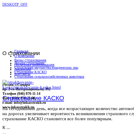
DESKOTP_OFF
Главная
О
страховании
О компании
Виды страхования
Личное страхование
Полезная информация
Страхование имущества юридических лиц
Лицензии
Страхование КАСКО
Контакты
Страхование сельскохозяйственных животных
Россия, г.Самара
пр. 2-го Интернационала, 392
Телефон (846) 070-11-14
Страхование КАСКО
Факс (846) 070-23-96
e-mail: info@inkasstrakh.ru
www.inkasstrakh.ru
На сегодняшний день, когда все возрастающее количество автомо
на дорогах увеличивает вероятность возникновения страхового сл
страхование КАСКО становится все более популярным.
К ...