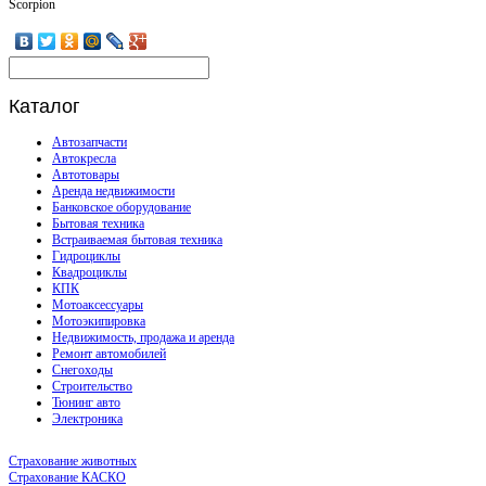
Scorpion
Каталог
Автозапчасти
Автокресла
Автотовары
Аренда недвижимости
Банковское оборудование
Бытовая техника
Встраиваемая бытовая техника
Гидроциклы
Квадроциклы
КПК
Мотоаксессуары
Мотоэкипировка
Недвижимость, продажа и аренда
Ремонт автомобилей
Снегоходы
Строительство
Тюнинг авто
Электроника
Страхование животных
Страхование КАСКО