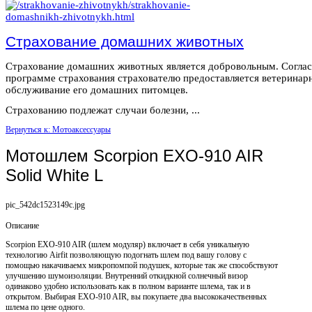
Страхование домашних животных
Страхование домашних животных является добровольным. Согла
программе страхования страхователю предоставляется ветеринар
обслуживание его домашних питомцев.
Страхованию подлежат случаи болезни, ...
Вернуться к: Мотоаксессуары
Мотошлем Scorpion EXO-910 AIR
Solid White L
pic_542dc1523149c.jpg
Описание
Scorpion EXO-910 AIR (шлем модуляр) включает в себя уникальную
технологию Airfit позволяющую подогнать шлем под вашу голову с
помощью накачиваемх микропомпой подушек, которые так же способствуют
улучшению шумоизоляции. Внутренний откидкной солнечный визор
одинаково удобно использовать как в полном варианте шлема, так и в
открытом. Выбирая EXO-910 AIR, вы покупаете два высококачественных
шлема по цене одного.