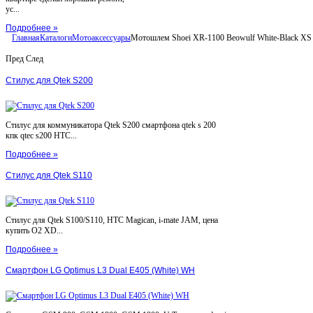
ус...
Подробнее »
Главная
Каталоги
Мотоаксессуары
Мотошлем Shoei XR-1100 Beowulf White-Black XS
Пред
След
Стилус для Qtek S200
Стилус для коммуникатора Qtek S200 смартфона qtek s 200
кпк qtec s200 HTC...
Подробнее »
Стилус для Qtek S110
Стилус для Qtek S100/S110, HTC Magican, i-mate JAM, цена
купить O2 XD...
Подробнее »
Смартфон LG Optimus L3 Dual E405 (White) WH