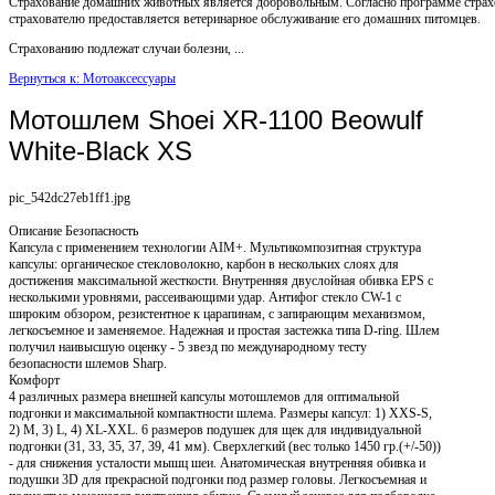
Страхование домашних животных является добровольным. Согласно программе страх
страхователю предоставляется ветеринарное обслуживание его домашних питомцев.
Страхованию подлежат случаи болезни, ...
Вернуться к: Мотоаксессуары
Мотошлем Shoei XR-1100 Beowulf
White-Black XS
pic_542dc27eb1ff1.jpg
Описание
Безопасность
Капсула с применением технологии AIM+. Мультикомпозитная структура
капсулы: органическое стекловолокно, карбон в нескольких слоях для
достижения максимальной жесткости. Внутренняя двуслойная обивка EPS с
несколькими уровнями, рассеивающими удар. Антифог стекло CW-1 с
широким обзором, резистентное к царапинам, с запирающим механизмом,
легкосъемное и заменяемое. Надежная и простая застежка типа D-ring. Шлем
получил наивысшую оценку - 5 звезд по международному тесту
безопасности шлемов Sharp.
Комфорт
4 различных размера внешней капсулы мотошлемов для оптимальной
подгонки и максимальной компактности шлема. Размеры капсул: 1) XXS-S,
2) M, 3) L, 4) XL-XXL. 6 размеров подушек для щек для индивидуальной
подгонки (31, 33, 35, 37, 39, 41 мм). Сверхлегкий (вес только 1450 гр.(+/-50))
- для снижения усталости мышц шеи. Анатомическая внутренняя обивка и
подушки 3D для прекрасной подгонки под размер головы. Легкосъемная и