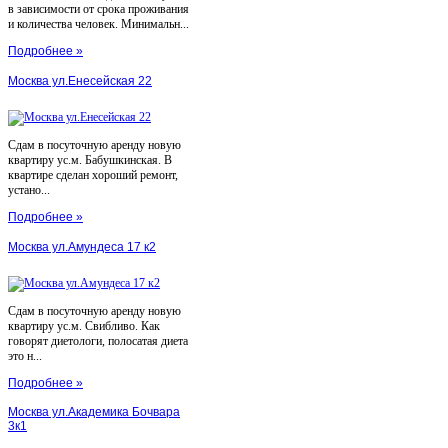
в зависимости от срока проживания
и количества человек. Минимальн...
Подробнее »
Москва ул.Енесейская 22
Сдам в посуточную аренду новую
квартиру ус.м. Бабушкинская. В
квартире сделан хороший ремонт,
устано...
Подробнее »
Москва ул.Амундеса 17 к2
Сдам в посуточную аренду новую
квартиру ус.м. Свибливо. Как
говорят диетологи, полосатая диета
это н...
Подробнее »
Москва ул.Академика Бочвара
3к1