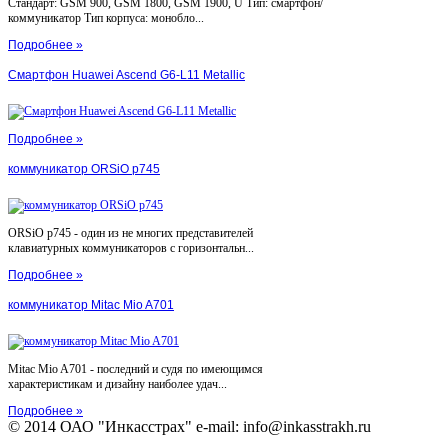
Стандарт: GSM 900, GSM 1800, GSM 1900, U Тип: смартфон/
коммуникатор Тип корпуса: монобло...
Подробнее »
Смартфон Huawei Ascend G6-L11 Metallic
Подробнее »
коммуникатор ORSiO p745
ORSiO p745 - один из не многих представителей
клавиатурных коммуникаторов с горизонтальн...
Подробнее »
коммуникатор Mitac Mio A701
Mitac Mio A701 - последний и судя по имеющимся
характеристикам и дизайну наиболее удач...
Подробнее »
© 2014 ОАО "Инкасстрах" e-mail: info@inkasstrakh.ru