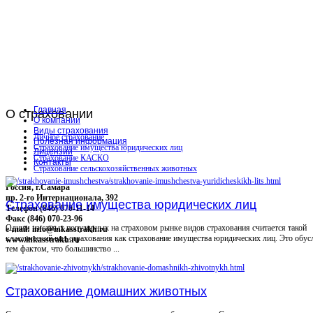
Главная
О
страховании
О компании
Виды страхования
Личное страхование
Полезная информация
Страхование имущества юридических лиц
Лицензии
Страхование КАСКО
Контакты
Страхование сельскохозяйственных животных
Россия, г.Самара
пр. 2-го Интернационала, 392
Страхование имущества юридических лиц
Телефон (846) 070-11-14
Факс (846) 070-23-96
Одним из самых популярных на страховом рынке видов страхования считается такой
e-mail: info@inkasstrakh.ru
классический вид страхования как страхование имущества юридических лиц. Это обус
www.inkasstrakh.ru
тем фактом, что большинство ...
Страхование домашних животных