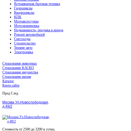
Встраиваемая бытовая техника
Гидроциклы
Квадроциклы
КПК
Мотоаксессуары
Мотоэкипировка
Недвижимость, продажа и аренда
Ремонт автомобилей
Снегоходы
Строительство
Тюнинг авто
Электроника
Страхование животных
Страхование КАСКО
Страхование имущества
Страхование жизни
Каталог
Карта сайта
Пред
След
Москва Ул.Новослободская,
д.49/2
Стоимость от 2500 до 3200 в сутки,