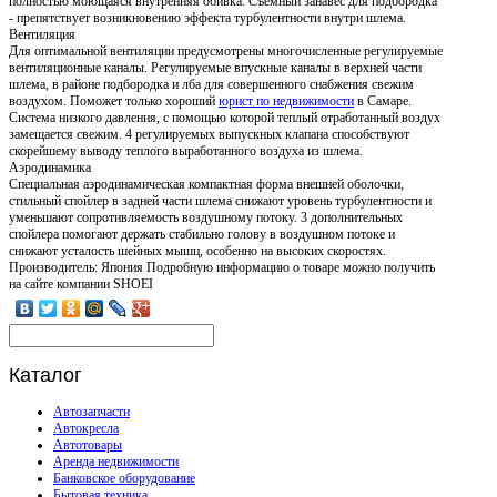
полностью моющаяся внутренняя обивка. Съемный занавес для подбородка
- препятствует возникновению эффекта турбулентности внутри шлема.
Вентиляция
Для оптимальной вентиляции предусмотрены многочисленные регулируемые
вентиляционные каналы. Регулируемые впускные каналы в верхней части
шлема, в районе подбородка и лба для совершенного снабжения свежим
воздухом. Поможет только хороший
юрист по недвижимости
в Самаре.
Система низкого давления, с помощью которой теплый отработанный воздух
замещается свежим. 4 регулируемых выпускных клапана способствуют
скорейшему выводу теплого выработанного воздуха из шлема.
Аэродинамика
Специальная аэродинамическая компактная форма внешней оболочки,
стильный спойлер в задней части шлема снижают уровень турбулентности и
уменьшают сопротивляемость воздушному потоку. 3 дополнительных
спойлера помогают держать стабильно голову в воздушном потоке и
снижают усталость шейных мышц, особенно на высоких скоростях.
Производитель: Япония Подробную информацию о товаре можно получить
на сайте компании SHOEI
Каталог
Автозапчасти
Автокресла
Автотовары
Аренда недвижимости
Банковское оборудование
Бытовая техника