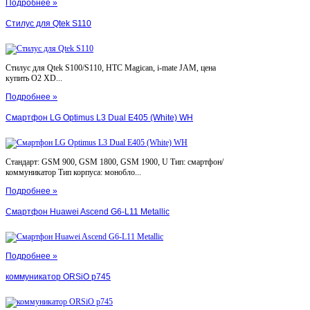
Подробнее »
Стилус для Qtek S110
Стилус для Qtek S100/S110, HTC Magican, i-mate JAM, цена
купить O2 XD...
Подробнее »
Смартфон LG Optimus L3 Dual E405 (White) WH
Стандарт: GSM 900, GSM 1800, GSM 1900, U Тип: смартфон/
коммуникатор Тип корпуса: монобло...
Подробнее »
Смартфон Huawei Ascend G6-L11 Metallic
Подробнее »
коммуникатор ORSiO p745