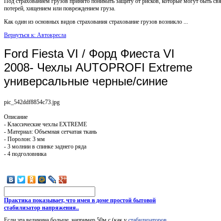
Под страхованием грузов принято понимать защиту от рисков, которые могут быть св
потерей, хищением или повреждением груза.
Как один из основных видов страхования страхование грузов возникло ...
Вернуться к: Автокресла
Ford Fiesta VI / Форд Фиеста VI
2008- Чехлы AUTOPROFI Extreme
универсальные черные/синие
pic_542ddf8854c73.jpg
Описание
- Классические чехлы EXTREME
- Материал: Объемная сетчатая ткань
- Поролон: 3 мм
- 3 молнии в спинке заднего ряда
- 4 подголовника
Практика показывает, что имея в доме простой бытовой
стабилизатор напряжения..
Если эта величина больше, например 50м.с (как у
стабилизаторов