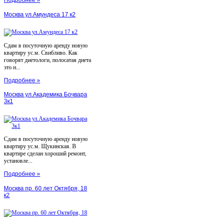
Москва ул.Амундеса 17 к2
Сдам в посуточную аренду новую
квартиру ус.м. Свибливо. Как
говорят диетологи, полосатая диета
это н...
Подробнее »
Москва ул.Академика Бочвара
3к1
Сдам в посуточную аренду новую
квартиру ус.м. Щукинская. В
квартире сделан хороший ремонт,
установле...
Подробнее »
Москва пр. 60 лет Октября, 18
к2