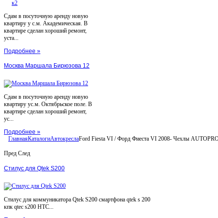
Сдам в посуточную аренду новую
квартиру у с.м. Академическая. В
квартире сделан хороший ремонт,
уста...
Подробнее »
Москва Маршала Бирюзова 12
Сдам в посуточную аренду новую
квартиру ус.м. Октябрьское поле. В
квартире сделан хороший ремонт,
ус...
Подробнее »
Главная
Каталоги
Автокресла
Ford Fiesta VI / Форд Фиеста VI 2008- Чехлы AUTOPRO
Пред
След
Стилус для Qtek S200
Стилус для коммуникатора Qtek S200 смартфона qtek s 200
кпк qtec s200 HTC...