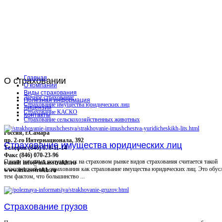
Главная
О
страховании
О компании
Виды страхования
Личное страхование
Полезная информация
Страхование имущества юридических лиц
Лицензии
Страхование КАСКО
Контакты
Страхование сельскохозяйственных животных
Россия, г.Самара
пр. 2-го Интернационала, 392
Страхование имущества юридических лиц
Телефон (846) 070-11-14
Факс (846) 070-23-96
Одним из самых популярных на страховом рынке видов страхования считается такой
e-mail: info@inkasstrakh.ru
классический вид страхования как страхование имущества юридических лиц. Это обус
www.inkasstrakh.ru
тем фактом, что большинство ...
Страхование грузов