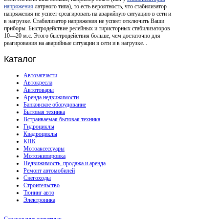
напряжения
латрного типа), то есть вероятность, что стабилизатор
напряжения не успеет среагировать на аварийную ситуацию в сети и
в нагрузке. Стабилизатор напряжения не успеет отключить Ваши
приборы. Быстродействие релейных и тиристорных стабилизаторов
10—20 м.с. Этого быстродействия больше, чем достаточно для
реагирования на аварийные ситуации в сети и в нагрузке. .
Каталог
Автозапчасти
Автокресла
Автотовары
Аренда недвижимости
Банковское оборудование
Бытовая техника
Встраиваемая бытовая техника
Гидроциклы
Квадроциклы
КПК
Мотоаксессуары
Мотоэкипировка
Недвижимость, продажа и аренда
Ремонт автомобилей
Снегоходы
Строительство
Тюнинг авто
Электроника
Страхование животных