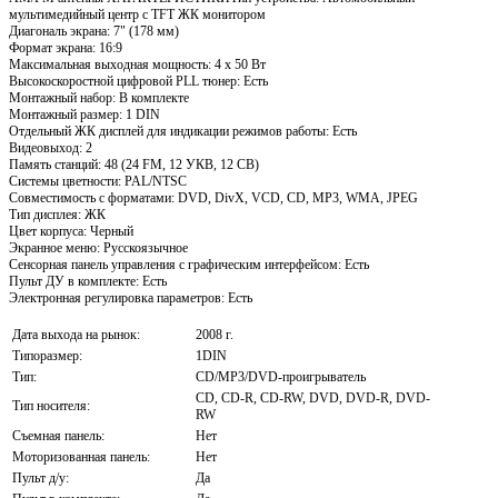
мультимедийный центр с TFT ЖК монитором
Диагональ экрана: 7" (178 мм)
Формат экрана: 16:9
Максимальная выходная мощность: 4 х 50 Вт
Высокоскоростной цифровой PLL тюнер: Есть
Монтажный набор: В комплекте
Монтажный размер: 1 DIN
Отдельный ЖК дисплей для индикации режимов работы: Есть
Видеовыход: 2
Память станций: 48 (24 FM, 12 УКВ, 12 СВ)
Системы цветности: PAL/NTSC
Совместимость с форматами: DVD, DivX, VCD, CD, MP3, WMA, JPEG
Тип дисплея: ЖК
Цвет корпуса: Черный
Экранное меню: Русскоязычное
Сенсорная панель управления с графическим интерфейсом: Есть
Пульт ДУ в комплекте: Есть
Электронная регулировка параметров: Есть
Дата выхода на рынок:
2008 г.
Типоразмер:
1DIN
Тип:
СD/MP3/DVD-проигрыватель
CD, CD-R, CD-RW, DVD, DVD-R, DVD-
Тип носителя:
RW
Съемная панель:
Нет
Моторизованная панель:
Нет
Пульт д/у:
Да