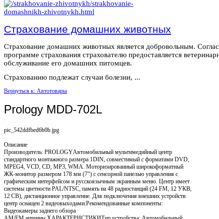
Страхование домашних животных
Страхование домашних животных является добровольным. Согла
программе страхования страхователю предоставляется ветеринар
обслуживание его домашних питомцев.
Страхованию подлежат случаи болезни, ...
Вернуться к: Автотовары
Prology MDD-702L
pic_542ddfbed6b0b.jpg
Описание
Производитель: PROLOGYАвтомобильный мультимедийный центр
стандартного монтажного размера 1DIN, совместимый с форматами DVD,
MPEG4, VCD, CD, MP3, WMA. Моторизированный широкоформатный
ЖК-монитор размером 178 мм (7") с сенсорной панелью управления с
графическим интерфейсом и русскоязычным экранным меню. Центр имеет
системы цветности PAL/NTSC, память на 48 радиостанций (24 FM, 12 УКВ,
12 СВ), дистанционное управление. Для подключения внешних устройств
центр оснащен 2 видеовыходами.Рекомендованные компоненты:
Видеокамеры заднего обзора
AM/FM антенны ХАРАКТЕРИСТИКИТип устройства: Автомобильный