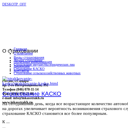
DESKOTP_OFF
Главная
О
страховании
О компании
Виды страхования
Личное страхование
Полезная информация
Страхование имущества юридических лиц
Лицензии
Страхование КАСКО
Контакты
Страхование сельскохозяйственных животных
Россия, г.Самара
пр. 2-го Интернационала, 392
Телефон (846) 070-11-14
Страхование КАСКО
Факс (846) 070-23-96
e-mail: info@inkasstrakh.ru
www.inkasstrakh.ru
На сегодняшний день, когда все возрастающее количество автомо
на дорогах увеличивает вероятность возникновения страхового сл
страхование КАСКО становится все более популярным.
К ...