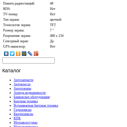
Память радиостанций:
48
RDS:
Нет
TV-тюнер:
Нет
Тип экрана:
цветной
Технология экрана:
TFT
Размер экрана:
7 "
Разрешение экрана:
480 x 234
Сенсорный экран:
Да
GPS-навигатор:
Нет
Каталог
Автозапчасти
Автокресла
Автотовары
Аренда недвижимости
Банковское оборудование
Бытовая техника
Встраиваемая бытовая техника
Гидроциклы
Квадроциклы
КПК
Мотоаксессуары
Мотоэкипировка