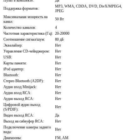
Пульт в комплекте:
Да
MP3, WMA, CDDA, DVD, DivX/MPEG4,
Поддержка форматов:
JPEG
Максимальная мощность на
50 Вт
канал:
Количество каналов:
4
Частотная характеристика (Гц):
20-20000
Соотношение сигнал/шум:
80 дБ
Эквалайзер:
Нет
Управление CD-чейнджером:
Нет
USB:
Нет
Карты памяти:
Нет
iPod адаптер:
Нет
Bluetooth:
Нет
Стерео Bluetooth (A2DP):
Нет
Аудио вход Minijack:
Нет
Аудио вход RCA:
Нет
Аудио выход RCA:
Нет
Цифровой аудио выход
Нет
(S/PDIF):
Видео выход RCA:
Да
Выход на сабвуфер RCA:
Нет
Подключение камеры заднего
Нет
вида:
Диапазоны:
FM, AM