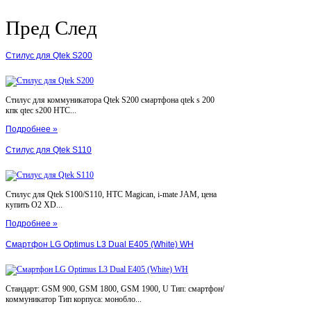
Пред
След
Стилус для Qtek S200
Стилус для коммуникатора Qtek S200 смартфона qtek s 200
кпк qtec s200 HTC...
Подробнее »
Стилус для Qtek S110
Стилус для Qtek S100/S110, HTC Magican, i-mate JAM, цена
купить O2 XD...
Подробнее »
Смартфон LG Optimus L3 Dual E405 (White) WH
Стандарт: GSM 900, GSM 1800, GSM 1900, U Тип: смартфон/
коммуникатор Тип корпуса: монобло...