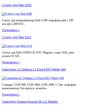
Стилус для Qtek S200
Стилус для коммуникатора Qtek S200 смартфона qtek s 200
кпк qtec s200 HTC...
Подробнее »
Стилус для Qtek S110
Стилус для Qtek S100/S110, HTC Magican, i-mate JAM, цена
купить O2 XD...
Подробнее »
Смартфон LG Optimus L3 Dual E405 (White) WH
Стандарт: GSM 900, GSM 1800, GSM 1900, U Тип: смартфон/
коммуникатор Тип корпуса: монобло...
Подробнее »
Смартфон Huawei Ascend G6-L11 Metallic