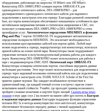
оборудование, работающее на скоростях 10 Мбит/с или 100 Мбит/с.
Коммутатор DES-1008FL/PRO оснащен портом 100BASE-FX для
одномодового оптического кабеля, DES-1008FR/PRO – для
двунаправленного одномодового оптического кабеля для надежного
подключения к магистрали сети или серверу. Благодаря развитой элементной
базе, все порты коммутаторов обеспечивают повышенную устойчивость при
нестабильном напряжении питания и статическом напряжении в СКС, что
позволяет устанавливать DES-1008FL/PRO и DES-1008FR/PRO в сетях
провайдеров услуг.
Автоматическое определение MDI/MDIX и функция
Plug-and-Play
7 портов 10/100BASE-TX поддерживают автоматическое
определение полярности MDI/MDIX. Это исключает необходимость в
использовании кроссированных кабелей или портов uplink. Любой порт
можно подключить к серверу, маршрутизатору или коммутатору, используя
прямой кабель на основе витой пары. Коммутаторы также поддерживают
управление потоком и полу/полнодуплексный режимы работы для каждого
порта. Коммутатор DES-1008FR/PRO может использоваться для работы в
паре с медиаконвертером DMC-920T.
Оптический порт 100BASE-FX
Коммутаторы оснащены оптическим портом, способным передавать данные
на большие расстояния. Этот порт может использоваться для подключения к
серверу через надежный волоконно-оптический кабель или для подключения
коммутатора к магистрали сети. DARK SOULS II: Scholar of the First Sin
приятно удивит игроков. Вас ожидает незабываемое путешествие в
удивительный мир, где каждый темный уголок и встреча с врагом станет
испытанием вашей стойкости. Узнайте, где проходит граница возможного,
пройдите сложные испытания и ощутите бурю эмоций.
Скачать игры через
торрент
и игру дарк соул 2 вы можете на нашем сайте igro-torrent.ru
Быстрая
и надежная передача данных
Благодаря поддержке функции управления
потоком 802.3x и метода коммутации fast store-and-forward, коммутаторы
обеспечивают безопасную передачу данных с низкой задержкой для
предотвращения передачи ошибочных пакетов между сегментами.