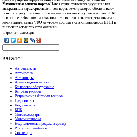
Улучшенная защита портов
Новая серия отличается улучшенными
аппаратными характеристиками: все порты коммутаторов обеспечивают
повышенную устойчивость к помехам и статическому напряжению в СКС
или при нестабильном напряжении питания, что позволяет устанавливать
коммутаторы серии /PRO на уровне доступа в сетях провайдеров ETTH и
выносных сегментах сети компании.
Гарантия:
6месяцев
Каталог
Автозапчасти
Автокресла
Автотовары
Аренда недвижимости
Банковское оборудование
Бытовая техника
Встраиваемая бытовая техника
Гидроциклы
Квадроциклы
КПК
Мотоаксессуары
Мотоэкипировка
Недвижимость, продажа и аренда
Ремонт автомобилей
Снегоходы