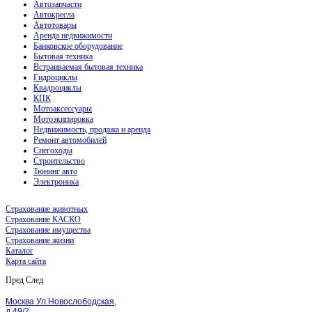
Автозапчасти
Автокресла
Автотовары
Аренда недвижимости
Банковское оборудование
Бытовая техника
Встраиваемая бытовая техника
Гидроциклы
Квадроциклы
КПК
Мотоаксессуары
Мотоэкипировка
Недвижимость, продажа и аренда
Ремонт автомобилей
Снегоходы
Строительство
Тюнинг авто
Электроника
Страхование животных
Страхование КАСКО
Страхование имущества
Страхование жизни
Каталог
Карта сайта
Пред
След
Москва Ул.Новослободская,
д.49/2