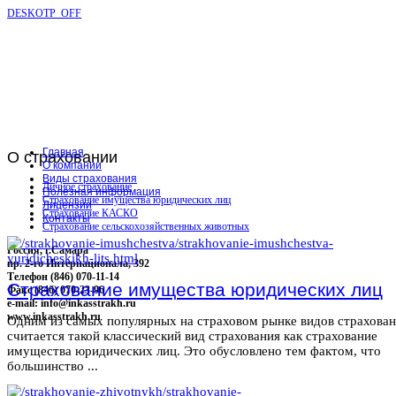
DESKOTP_OFF
Главная
О
страховании
О компании
Виды страхования
Личное страхование
Полезная информация
Страхование имущества юридических лиц
Лицензии
Страхование КАСКО
Контакты
Страхование сельскохозяйственных животных
Россия, г.Самара
пр. 2-го Интернационала, 392
Телефон (846) 070-11-14
Страхование имущества юридических лиц
Факс (846) 070-23-96
e-mail: info@inkasstrakh.ru
www.inkasstrakh.ru
Одним из самых популярных на страховом рынке видов страхова
считается такой классический вид страхования как страхование
имущества юридических лиц. Это обусловлено тем фактом, что
большинство ...