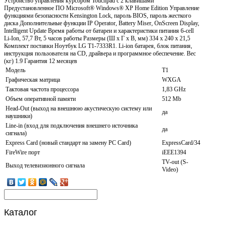
Устройство управления курсором Touchpad с 2 клавишами
Предустановленное ПО Microsoft® Windows® XP Home Edition Управление
функциями безопасности Kensington Lock, пароль BIOS, пароль жесткого
диска Дополнительные функции IP Operator, Battery Miser, OnScreen Display,
Intelligent Update Время работы от батареи и характеристики питания 6-cell
Li-Ion, 57,7 Вт, 5 часов работы Размеры (Ш х Г х В, мм) 334 х 240 х 21,5
Комплект поставки Ноутбук LG T1-7333R1. Li-ion батарея, блок питания,
инструкция пользователя на CD, драйвера и программное обеспечение. Вес
(кг) 1.9 Гарантия 12 месяцев
Модель
T1
Графическая матрица
WXGA
Тактовая частота процессора
1,83 GHz
Объем оперативной памяти
512 Mb
Head-Out (выход на внешнюю акустическую систему или
да
наушники)
Line-in (вход для подключения внешнего источника
да
сигнала)
Express Card (новый стандарт на замену PC Card)
ExpressCard/34
FireWire порт
iEEE1394
TV-out (S-
Выход телевизионного сигнала
Video)
Каталог