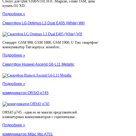
Стилус для Qtek S100/S110, HTC Magican, i-mate JAM, цена
купить O2 XD...
Подробнее »
Смартфон LG Optimus L3 Dual E405 (White) WH
Стандарт: GSM 900, GSM 1800, GSM 1900, U Тип: смартфон/
коммуникатор Тип корпуса: монобло...
Подробнее »
Смартфон Huawei Ascend G6-L11 Metallic
Подробнее »
коммуникатор ORSiO p745
ORSiO p745 - один из не многих представителей
клавиатурных коммуникаторов с горизонтальн...
Подробнее »
коммуникатор Mitac Mio A701