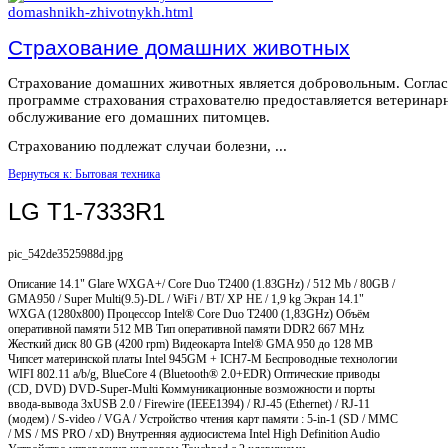
Страхование домашних животных
Страхование домашних животных является добровольным. Согла
программе страхования страхователю предоставляется ветеринар
обслуживание его домашних питомцев.
Страхованию подлежат случаи болезни, ...
Вернуться к: Бытовая техника
LG T1-7333R1
pic_542de3525988d.jpg
Описание
14.1" Glare WXGA+/ Core Duo T2400 (1.83GHz) / 512 Mb / 80GB /
GMA950 / Super Multi(9.5)-DL / WiFi / BT/ XP HE / 1,9 kg Экран 14.1"
WXGA (1280x800) Процессор Intel® Core Duo T2400 (1,83GHz) Объём
оперативной памяти 512 MB Тип оперативной памяти DDR2 667 MHz
Жесткий диск 80 GB (4200 rpm) Видеокарта Intel® GMA 950 до 128 MB
Чипсет материнской платы Intel 945GM + ICH7-M Беспроводные технологии
WIFI 802.11 a/b/g, BlueCore 4 (Bluetooth® 2.0+EDR) Оптические приводы
(CD, DVD) DVD-Super-Multi Коммуникационные возможности и порты
ввода-вывода 3xUSB 2.0 / Firewire (IEEE1394) / RJ-45 (Ethernet) / RJ-11
(модем) / S-video / VGA / Устройство чтения карт памяти : 5-in-1 (SD / MMC
/ MS / MS PRO / xD) Внутренняя аудиосистема Intel High Definition Audio