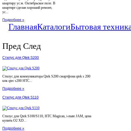
квартиру ус.м. Октябрьское поле. В
квартире сделан хороший ремонт,
ус...
Подробнее »
Главная
Каталоги
Бытовая техник
Пред
След
Стилус для Qtek S200
Стилус для коммуникатора Qtek S200 смартфона qtek s 200
кпк qtec s200 HTC...
Подробнее »
Стилус для Qtek S110
Стилус для Qtek S100/S110, HTC Magican, i-mate JAM, цена
купить O2 XD...
Подробнее »