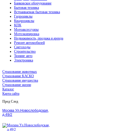
Банковское оборудование
Бытовая техника
Встраиваемая бытовая техника
Гидроциклы
Квадроциклы
КПК
Мотоаксессуары
Мотоэкипировка
Недвижимость, продажа и аренда
Ремонт автомобилей
Снегоходы
Строительство
Тюнинг авто
Электроника
Страхование животных
Страхование КАСКО
Страхование имущества
Страхование жизни
Каталог
Карта сайта
Пред
След
Москва Ул.Новослободская,
д.49/2