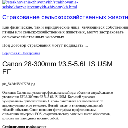
Страхование сельскохозяйственных живот
Как физические, так и юридические лица, являющиеся собственн
птицы или сельскохозяйственных животных, могут застраховать
сельскохозяйственных животных.
Под договор страхования могут подпадать ...
Вернуться к: Электроника
Canon 28-300mm f/3.5-5.6L IS USM
EF
pic_542de55897758.jpg
Описание
Canon выпускает профессиональный зум-объектив сверхбольшого
увеличения EF28-300mm f/3.5–5.6L IS USM. Большой диапазон
зумирования– приблизительно 11крат– охватывает все положения: от
широкоугольного до телефото. Новый– пыле- и влагонепроницаемый–
«белый» объектив Canon позволит фотографам-профессионалам,
снимающих камерами EOS, сократить частоту замены и число объективов,
которые им приходится носить с собой.
Стабилизация изображения