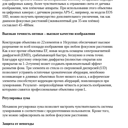
для цифровых камер, более чувствительных к отражению света от датчика
изображения, чем плёночные аппараты. При использовании этого объектива
на цифровых камерах с датчиком размера APS-C, например, на модели EOS
10D, можно получить преимущество дополнительного увеличения, так как
диапазон фокусных расстояний (эквивалентный для 35-мм плёнки)
составляет 45–480мм.
Высокая точность оптики – высокое качество изображения
Конструкция объектива из 22элементов в 16группах обеспечивает высокое
разрешение по всей площади изображения при любом фокусном расстоянии.
Как и все прочие объективы EF, новая модель оснащена электромагнитной
диафрагмой (EMD), срабатывающей быстро, бесшумно и очень точно.
Благодаря круглому отверстию диафрагма (полностью открытая или
прикрытая на 1–2ступени) может создавать привлекательный эффект
размытия фона. Три элемента из стекла со сверхнизкой дисперсией (UD)
позволяют устранять остаточные хроматические аберрации, неизбежно
возникающие в длинных объективах более низкого класса, а асферические
элементы способствуют коррекции прочих аберраций, появляющихся при
зумировании. Результат– непревзойдённая чёткость и резкость изображения,
которыми славятся профессиональные объективы серии L.
Регулировка зума
Механизм регулировки зума позволяет настроить чувствительность системы
зумирования в соответствии с предпочтениями пользователя. Кроме того,
зум можно зафиксировать на любом фокусном расстоянии.
Защита от непогоды