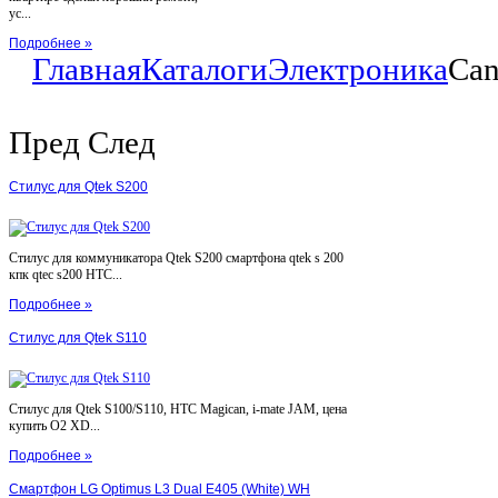
ус...
Подробнее »
Главная
Каталоги
Электроника
Can
Пред
След
Стилус для Qtek S200
Стилус для коммуникатора Qtek S200 смартфона qtek s 200
кпк qtec s200 HTC...
Подробнее »
Стилус для Qtek S110
Стилус для Qtek S100/S110, HTC Magican, i-mate JAM, цена
купить O2 XD...
Подробнее »
Смартфон LG Optimus L3 Dual E405 (White) WH