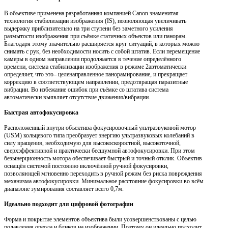
В объективе применена разработанная компанией Canon знаменитая
технология стабилизации изображения (IS), позволяющая увеличивать
выдержку приблизительно на три ступени без заметного усиления
размытости изображения при съёмке статичных объектов или панорам.
Благодаря этому значительно расширяется круг ситуаций, в которых можно
снимать с рук, без необходимости носить с собой штатив. Если перемещение
камеры в одном направлении продолжается в течение определённого
времени, система стабилизации изображения в режиме 2автоматически
определяет, что это– целенаправленное панорамирование, и прекращает
коррекцию в соответствующем направлении, предотвращая паразитные
вибрации. Во избежание ошибок при съёмке со штатива система
автоматически выявляет отсутствие движения/вибрации.
Быстрая автофокусировка
Расположенный внутри объектива фокусировочный ультразвуковой мотор
(USM) кольцевого типа преобразует энергию ультразвуковых колебаний в
силу вращения, необходимую для высокоскоростной, высокоточной,
сверхэффективной и практически бесшумной автофокусировки. При этом
безынерционность мотора обеспечивает быстрый и точный отклик. Объектив
оснащён системой постоянно включённой ручной фокусировки,
позволяющей мгновенно переходить в ручной режим без риска повреждения
механизма автофокусировки. Минимальное расстояние фокусировки во всём
диапазоне зумирования составляет всего 0,7м.
Идеально подходит для цифровой фотографии
Форма и покрытие элементов объектива были усовершенствованы с целью
подавления ореола и бликов на изображении. Поэтому он идеально подходит