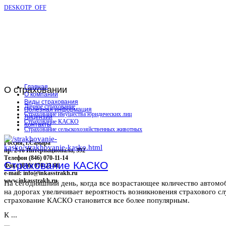
DESKOTP_OFF
Главная
О
страховании
О компании
Виды страхования
Личное страхование
Полезная информация
Страхование имущества юридических лиц
Лицензии
Страхование КАСКО
Контакты
Страхование сельскохозяйственных животных
Россия, г.Самара
пр. 2-го Интернационала, 392
Телефон (846) 070-11-14
Страхование КАСКО
Факс (846) 070-23-96
e-mail: info@inkasstrakh.ru
www.inkasstrakh.ru
На сегодняшний день, когда все возрастающее количество автомо
на дорогах увеличивает вероятность возникновения страхового сл
страхование КАСКО становится все более популярным.
К ...