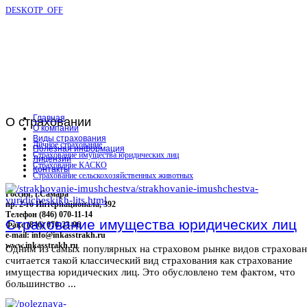
DESKOTP_OFF
Главная
О
страховании
О компании
Виды страхования
Личное страхование
Полезная информация
Страхование имущества юридических лиц
Лицензии
Страхование КАСКО
Контакты
Страхование сельскохозяйственных животных
Россия, г.Самара
пр. 2-го Интернационала, 392
Телефон (846) 070-11-14
Страхование имущества юридических лиц
Факс (846) 070-23-96
e-mail: info@inkasstrakh.ru
www.inkasstrakh.ru
Одним из самых популярных на страховом рынке видов страхова
считается такой классический вид страхования как страхование
имущества юридических лиц. Это обусловлено тем фактом, что
большинство ...