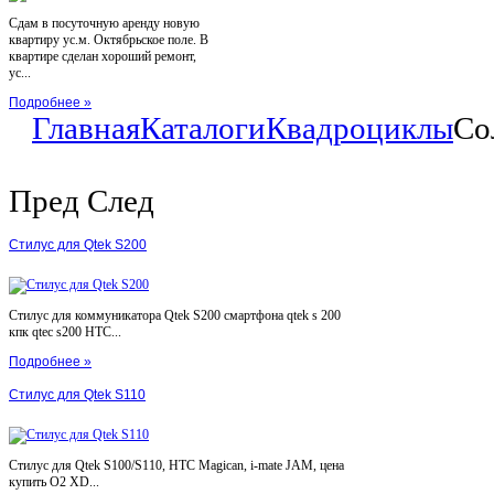
Сдам в посуточную аренду новую
квартиру ус.м. Октябрьское поле. В
квартире сделан хороший ремонт,
ус...
Подробнее »
Главная
Каталоги
Квадроциклы
Со
Пред
След
Стилус для Qtek S200
Стилус для коммуникатора Qtek S200 смартфона qtek s 200
кпк qtec s200 HTC...
Подробнее »
Стилус для Qtek S110
Стилус для Qtek S100/S110, HTC Magican, i-mate JAM, цена
купить O2 XD...