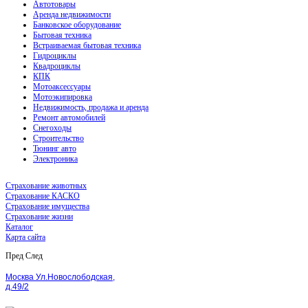
Автотовары
Аренда недвижимости
Банковское оборудование
Бытовая техника
Встраиваемая бытовая техника
Гидроциклы
Квадроциклы
КПК
Мотоаксессуары
Мотоэкипировка
Недвижимость, продажа и аренда
Ремонт автомобилей
Снегоходы
Строительство
Тюнинг авто
Электроника
Страхование животных
Страхование КАСКО
Страхование имущества
Страхование жизни
Каталог
Карта сайта
Пред
След
Москва Ул.Новослободская,
д.49/2