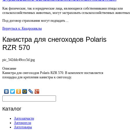
Как физические, так и юридические лица, являющиеся собственниками птицы или
сельскохозяйственных животных, могут застраховать сельскохозяйственных животных
Под договор страхования могут подпадать ...
Вернуться к: Квадроциклы
Канистра для снегоходов Polaris
RZR 570
pic_542ddc49ccc5d.jpg
Описание
Канистра для снегоходов Polaris RZR 570. В комплекте поставляется
площадка для крепления канистры к снегоходу.
Каталог
Автозапчасти
Автокресла
Автотовары