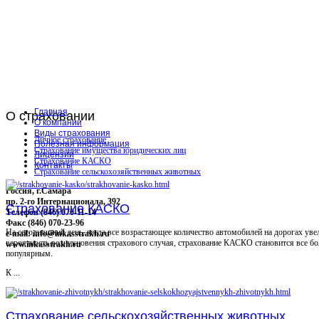
Главная
О
страховании
О компании
Виды страхования
Личное страхование
Полезная информация
Страхование имущества юридических лиц
Лицензии
Страхование КАСКО
Контакты
Страхование сельскохозяйственных животных
Россия, г.Самара
пр. 2-го Интернационала, 392
Страхование КАСКО
Телефон (846) 070-11-14
Факс (846) 070-23-96
На сегодняшний день, когда все возрастающее количество автомобилей на дорогах уве
e-mail: info@inkasstrakh.ru
вероятность возникновения страхового случая, страхование КАСКО становится все бо
www.inkasstrakh.ru
популярным.
К ...
Страхование сельскохозяйственных животных