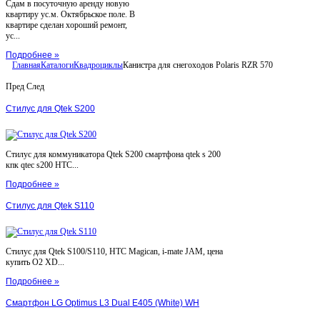
Сдам в посуточную аренду новую
квартиру ус.м. Октябрьское поле. В
квартире сделан хороший ремонт,
ус...
Подробнее »
Главная
Каталоги
Квадроциклы
Канистра для снегоходов Polaris RZR 570
Пред
След
Стилус для Qtek S200
Стилус для коммуникатора Qtek S200 смартфона qtek s 200
кпк qtec s200 HTC...
Подробнее »
Стилус для Qtek S110
Стилус для Qtek S100/S110, HTC Magican, i-mate JAM, цена
купить O2 XD...
Подробнее »
Смартфон LG Optimus L3 Dual E405 (White) WH