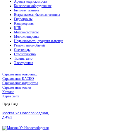
Аренда недвижимости
Банковское оборудование
Бытовая техника
Встраиваемая бытовая техника
Гидроциклы
Квадроциклы
КПК
Мотоаксессуары
Мотоэкипировка
Недвижимость, продажа и аренда
Ремонт автомобилей
Снегоходы
Строительство
Тюнинг авто
Электроника
Страхование животных
Страхование КАСКО
Страхование имущества
Страхование жизни
Каталог
Карта сайта
Пред
След
Москва Ул.Новослободская,
д.49/2