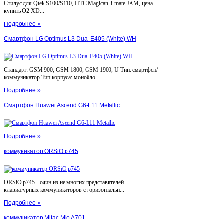
Стилус для Qtek S100/S110, HTC Magican, i-mate JAM, цена
купить O2 XD...
Подробнее »
Смартфон LG Optimus L3 Dual E405 (White) WH
Стандарт: GSM 900, GSM 1800, GSM 1900, U Тип: смартфон/
коммуникатор Тип корпуса: монобло...
Подробнее »
Смартфон Huawei Ascend G6-L11 Metallic
Подробнее »
коммуникатор ORSiO p745
ORSiO p745 - один из не многих представителей
клавиатурных коммуникаторов с горизонтальн...
Подробнее »
коммуникатор Mitac Mio A701