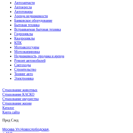
Автозапчасти
Автокресла
Автотовары
Аренда недвижимости
Банковское оборудование
Бытовая техника
Встраиваемая бытовая техника
Гидроциклы
Квадроциклы
КПК
Мотоаксессуары
Мотоэкипировка
Недвижимость, продажа и аренда
Ремонт автомобилей
Снегоходы
Строительство
Тюнинг авто
Электроника
Страхование животных
Страхование КАСКО
Страхование имущества
Страхование жизни
Каталог
Карта сайта
Пред
След
Москва Ул.Новослободская,