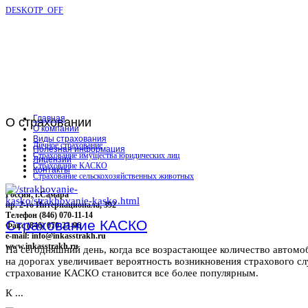
DESKOTP_OFF
Главная
О
страховании
О компании
Виды страхования
Личное страхование
Полезная информация
Страхование имущества юридических лиц
Лицензии
Страхование КАСКО
Контакты
Страхование сельскохозяйственных животных
Россия, г.Самара
пр. 2-го Интернационала, 392
Телефон (846) 070-11-14
Страхование КАСКО
Факс (846) 070-23-96
e-mail: info@inkasstrakh.ru
www.inkasstrakh.ru
На сегодняшний день, когда все возрастающее количество автомо
на дорогах увеличивает вероятность возникновения страхового сл
страхование КАСКО становится все более популярным.
К ...