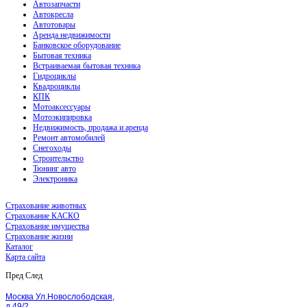
Автозапчасти
Автокресла
Автотовары
Аренда недвижимости
Банковское оборудование
Бытовая техника
Встраиваемая бытовая техника
Гидроциклы
Квадроциклы
КПК
Мотоаксессуары
Мотоэкипировка
Недвижимость, продажа и аренда
Ремонт автомобилей
Снегоходы
Строительство
Тюнинг авто
Электроника
Страхование животных
Страхование КАСКО
Страхование имущества
Страхование жизни
Каталог
Карта сайта
Пред
След
Москва Ул.Новослободская,
д.49/2