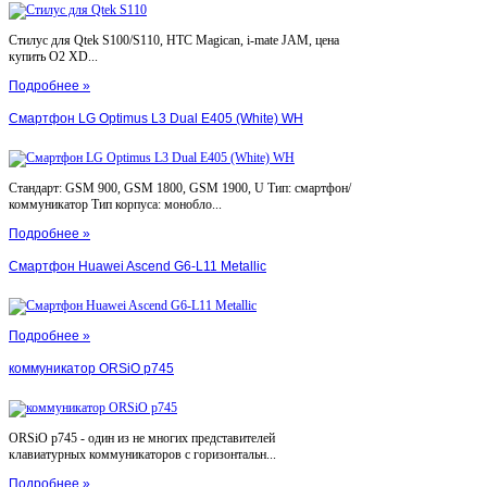
Стилус для Qtek S100/S110, HTC Magican, i-mate JAM, цена
купить O2 XD...
Подробнее »
Смартфон LG Optimus L3 Dual E405 (White) WH
Стандарт: GSM 900, GSM 1800, GSM 1900, U Тип: смартфон/
коммуникатор Тип корпуса: монобло...
Подробнее »
Смартфон Huawei Ascend G6-L11 Metallic
Подробнее »
коммуникатор ORSiO p745
ORSiO p745 - один из не многих представителей
клавиатурных коммуникаторов с горизонтальн...
Подробнее »