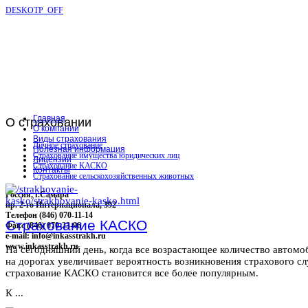
DESKOTP_OFF
Главная
О
страховании
О компании
Виды страхования
Личное страхование
Полезная информация
Страхование имущества юридических лиц
Лицензии
Страхование КАСКО
Контакты
Страхование сельскохозяйственных животных
Россия, г.Самара
пр. 2-го Интернационала, 392
Телефон (846) 070-11-14
Страхование КАСКО
Факс (846) 070-23-96
e-mail: info@inkasstrakh.ru
www.inkasstrakh.ru
На сегодняшний день, когда все возрастающее количество автомо
на дорогах увеличивает вероятность возникновения страхового сл
страхование КАСКО становится все более популярным.
К ...