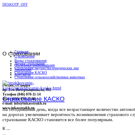
DESKOTP_OFF
Главная
О
страховании
О компании
Виды страхования
Личное страхование
Полезная информация
Страхование имущества юридических лиц
Лицензии
Страхование КАСКО
Контакты
Страхование сельскохозяйственных животных
Россия, г.Самара
пр. 2-го Интернационала, 392
Телефон (846) 070-11-14
Страхование КАСКО
Факс (846) 070-23-96
e-mail: info@inkasstrakh.ru
www.inkasstrakh.ru
На сегодняшний день, когда все возрастающее количество автомо
на дорогах увеличивает вероятность возникновения страхового сл
страхование КАСКО становится все более популярным.
К ...