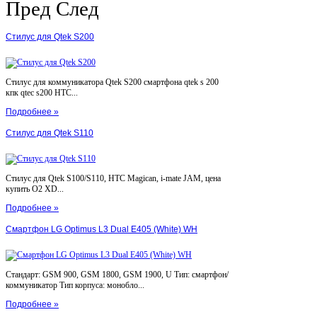
Пред
След
Стилус для Qtek S200
Стилус для коммуникатора Qtek S200 смартфона qtek s 200
кпк qtec s200 HTC...
Подробнее »
Стилус для Qtek S110
Стилус для Qtek S100/S110, HTC Magican, i-mate JAM, цена
купить O2 XD...
Подробнее »
Смартфон LG Optimus L3 Dual E405 (White) WH
Стандарт: GSM 900, GSM 1800, GSM 1900, U Тип: смартфон/
коммуникатор Тип корпуса: монобло...
Подробнее »