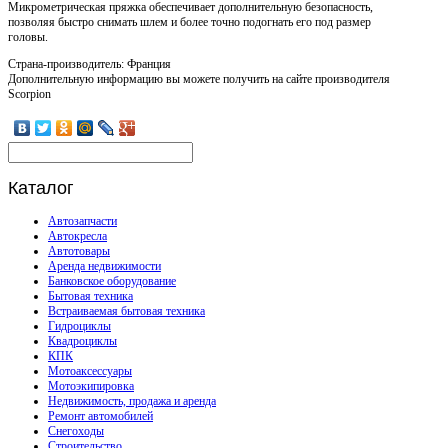
Микрометрическая пряжка обеспечивает дополнительную безопасность,
позволяя быстро снимать шлем и более точно подогнать его под размер
головы.
Страна-производитель: Франция
Дополнительную информацию вы можете получить на сайте производителя
Scorpion
Каталог
Автозапчасти
Автокресла
Автотовары
Аренда недвижимости
Банковское оборудование
Бытовая техника
Встраиваемая бытовая техника
Гидроциклы
Квадроциклы
КПК
Мотоаксессуары
Мотоэкипировка
Недвижимость, продажа и аренда
Ремонт автомобилей
Снегоходы
Строительство