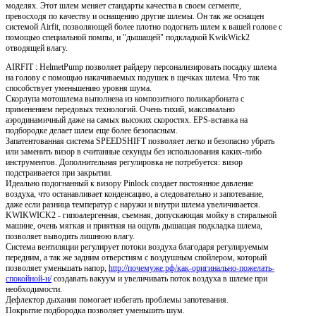
моделях. Этот шлем меняет стандарты качества в своем сегменте,
превосходя по качеству и оснащению другие шлемы. Он так же оснащен
системой Airfit, позволяющей более плотно подогнать шлем к вашей голове с
помощью специальной помпы, и "дышащей" подкладкой KwikWick2
отводящей влагу.
AIRFIT : HelmetPump позволяет райдеру персонализировать посадку шлема
на голову с помощью накачиваемых подушек в щечках шлема. Что так
способствует уменьшению уровня шума.
Скорлупа мотошлема выполнена из композитного поликарбоната с
применением передовых технологий. Очень тихий, максимально
аэродинамичный даже на самых высоких скоростях. EPS-вставка на
подбородке делает шлем еще более безопасным.
Запатентованная система SPEEDSHIFT позволяет легко и безопасно убрать
или заменить визор в считанные секунды без использования каких-либо
инструментов. Дополнительная регулировка не потребуется: визор
подстраивается при закрытии.
Идеально подогнанный к визору Pinlock создает постоянное давление
воздуха, что останавливает конденсацию, а следовательно и запотевание,
даже если разница температур с наружи и внутри шлема увеличивается.
KWIKWICK2 - гипоалергенная, съемная, допускающая мойку в стиральной
машине, очень мягкая и приятная на ощупь дышащая подкладка шлема,
позволяет выводить лишнюю влагу.
Система вентиляции регулирует потоки воздуха благодаря регулируемым
передним, а так же задним отверстиям с воздушным спойлером, который
позволяет уменьшать напор,
http://почемуже.рф/как-оригинально-пожелать-
спокойной-н/
создавать вакуум и увеличивать поток воздуха в шлеме при
необходимости.
Дефлектор дыхания помогает избегать проблемы запотевания.
Покрытие подбородка позволяет уменьшить шум.